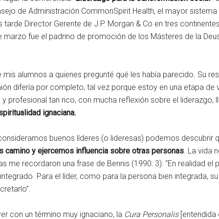
sejo de Administración CommonSpirit Health, el mayor sistema s
s tarde Director Gerente de J.P. Morgan & Co en tres continente
de marzo fue el padrino de promoción de los Másteres de la Deu
 mis alumnos a quienes pregunté qué les había parecido. Su r
inión difería por completo, tal vez porque estoy en una etapa de
l y profesional tan rico, con mucha reflexión sobre el liderazgo
piritualidad ignaciana.
consideramos buenos líderes (o lideresas) podemos descubrir
s camino y ejercemos influencia sobre otras personas
. La vida 
as me recordaron una frase de Bennis (1990: 3): “En realidad el
tegrado. Para el líder, como para la persona bien integrada, su c
cretarlo”.
ver con un término muy ignaciano, la
Cura Personalis
[entendida 