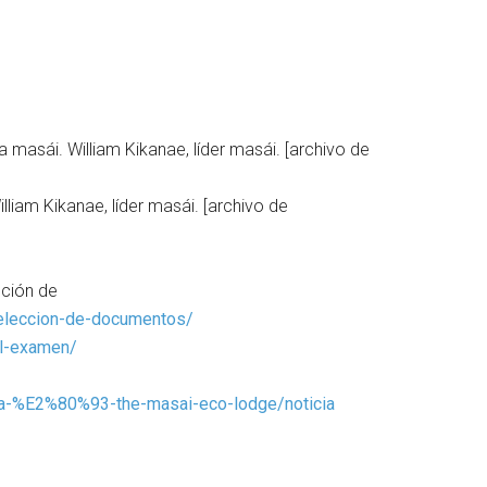
masái. William Kikanae, líder masái. [archivo de
liam Kikanae, líder masái. [archivo de
cción de
seleccion-de-documentos/
el-examen/
ara-%E2%80%93-the-masai-eco-lodge/noticia