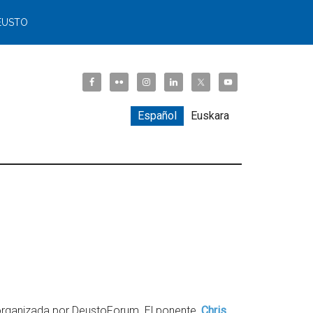
EUSTO
Español
Euskara
rganizada por DeustoForum. El ponente,
Chris