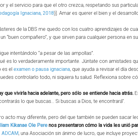
 y el servicio para que el otro crezca, respetando sus particul
Pedagogía Ignaciana, 2018
)]. Amar es querer el bien y el desarrol
steres de la DBS me quedo con los cuatro aprendizajes de cuan
un “buen compañero”, y que sirven para cualquier persona en su
Sigue intentándolo “a pesar de las ampollas”.
qué es lo verdaderamente importante. Júntate con amistades qu
o es el
examen o pausa ignaciana
, que ayuda a revisar el día desd
edes controlarlo todo, ni siquiera tu salud. Reflexiona sobre 
y que vivirla hacia adelante, pero sólo se entiende hacia atrás.
Es
contrarás lo que buscas… Si buscas a Dios, te encontrará”.
ro acto muy diferente, pero del que también se pueden sacar le
liam Kikanae Ole Pere
nos presentaron cómo la vida les unió par
n
ADCAM
, una Asociación sin ánimo de lucro, que incluye pr