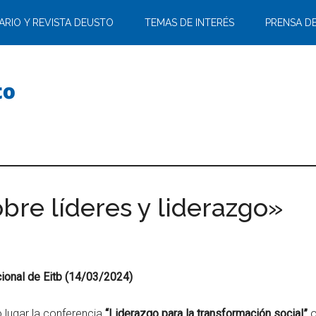
ARIO Y REVISTA DEUSTO
TEMAS DE INTERÉS
PRENSA D
bre líderes y liderazgo»
cional de Eitb (14/03/2024)
 lugar la conferencia
“Liderazgo para la transformación social”
o