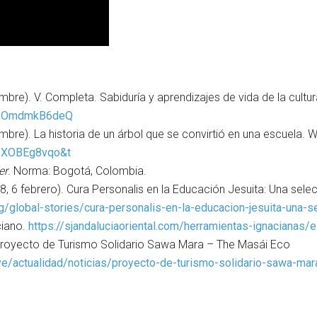
). V. Completa. Sabiduría y aprendizajes de vida de la cultura 
v=6OmdmkB6deQ
). La historia de un árbol que se convirtió en una escuela. Wil
lIXOBEg8vqo&t
er
. Norma: Bogotá, Colombia.
, 6 febrero). Cura Personalis en la Educación Jesuita: Una sele
g/global-stories/cura-personalis-en-la-educacion-jesuita-una-
ciano.
https://sjandaluciaoriental.com/herramientas-ignacianas/
 Proyecto de Turismo Solidario Sawa Mara – The Masái Eco
ive/actualidad/noticias/proyecto-de-turismo-solidario-sawa-m