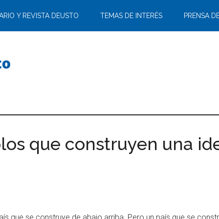
ARIO Y REVISTA DEUSTO
TEMAS DE INTERÉS
PRENSA D
olos que construyen una id
aís que se construye de abajo arriba. Pero un país que se cons