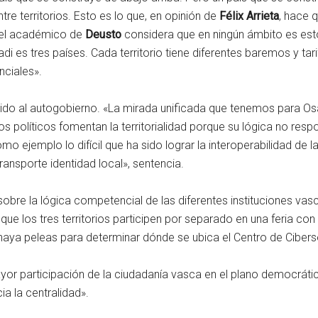
re territorios. Esto es lo que, en opinión de
Félix Arrieta
, hace 
el académico de
Deusto
considera que en ningún ámbito es est
adi es tres países. Cada territorio tiene diferentes baremos y ta
anciales».
ntido al autogobierno. «La mirada unificada que tenemos para Os
s políticos fomentan la territorialidad porque su lógica no resp
o ejemplo lo difícil que ha sido lograr la interoperabilidad de l
ransporte identidad local», sentencia.
obre la lógica competencial de las diferentes instituciones va
que los tres territorios participen por separado en una feria co
aya peleas para determinar dónde se ubica el Centro de Cibers
mayor participación de la ciudadanía vasca en el plano democrá
a la centralidad».