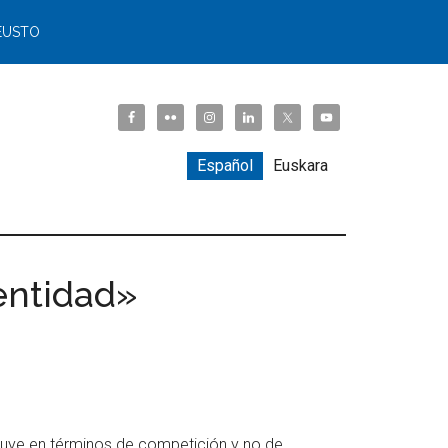
EUSTO
Español
Euskara
entidad»
truye en términos de competición y no de