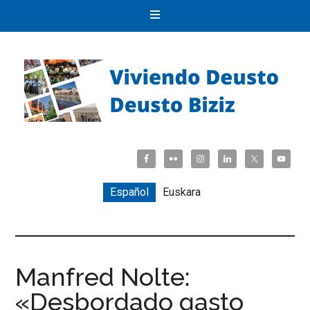
Español
Euskara
Manfred Nolte:
«Desbordado gasto