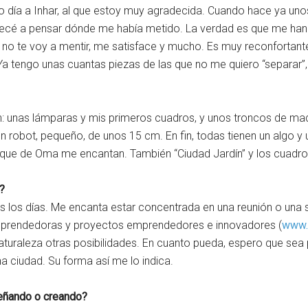
o día a Inhar, al que estoy muy agradecida. Cuando hace ya un
ecé a pensar dónde me había metido. La verdad es que me han
 no te voy a mentir, me satisface y mucho. Es muy reconfortant
 Ya tengo unas cuantas piezas de las que no me quiero “separar”
n: unas lámparas y mis primeros cuadros, y unos troncos de 
 un robot, pequeño, de unos 15 cm. En fin, todas tienen un algo y
 bosque de Oma me encantan. También “Ciudad Jardín” y los cuadr
?
 los días. Me encanta estar concentrada en una reunión o una se
mprendedoras y proyectos emprendedores e innovadores (
www.a
naturaleza otras posibilidades. En cuanto pueda, espero que se
 ciudad. Su forma así me lo indica.
señando o creando?