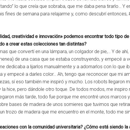
itando” lo que creía que sobraba, que me daba pena tirarlo… Y 
 mis fines de semana para relajarme y, como descubrí entonces
lidad, creatividad e innovación» podemos encontrar todo tipo de
ado a crear estas colecciones tan distintas?
as que convertí en una lámpara, un colgador de pie,… Y de ahí
menea) de una casa que se estaba construyendo, y empecé a ver c
me dedicaba a lijarlos manualmente y a adornarlos con lo que ib
iza y empecé a darles color… Ah, tengo que reconocer que mi ama
zas, sí eso también me inspiró y mucho. Los robots llegaron m
y la hice, pero dándole otro toque. De todos modos, me inspir
legaron más tarde, todo fue porque me encontré unos marcos y d
bre bases de madera de unos somieres que tuvimos que retirar
 o un trozo de madera que me encuentro en el monte, todo me s
reaciones con la comunidad universitaria? ¿Cómo está siendo la