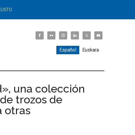
EUSTO
Español
Euskara
», una colección
 de trozos de
 otras