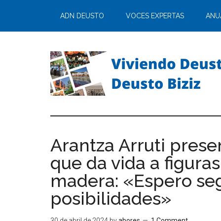
ADN DEUSTO
VOCES EXPERTAS
ANU
Arantza Arruti pres
que da vida a figuras
madera: «Espero segu
posibilidades»
30 de abril de 2024
by
abores
1 Comment