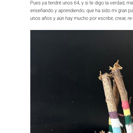
Pues ya tendré unos 64, y si te digo la verdad, m
enseñando y aprendiendo, que ha sido mi gran p
unos años y aún hay mucho por escribir, crear, re