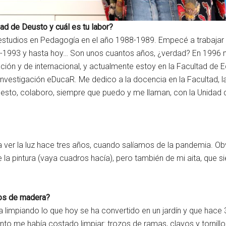
ad de Deusto y cuál es tu labor?
estudios en Pedagogía en el año 1988-1989. Empecé a trabaja
-1993 y hasta hoy… Son unos cuantos años, ¿verdad? En 1996 m
ación y de internacional, y actualmente estoy en la Facultad de 
vestigación eDucaR. Me dedico a la docencia en la Facultad, la 
puesto, colaboro, siempre que puedo y me llaman, con la Unidad
a ver la luz hace tres años, cuando salíamos de la pandemia. 
de la pintura (vaya cuadros hacía), pero también de mi aita, que 
zos de madera?
ba limpiando lo que hoy se ha convertido en un jardín y que hac
to me había costado limpiar: trozos de ramas, clavos y tornillo