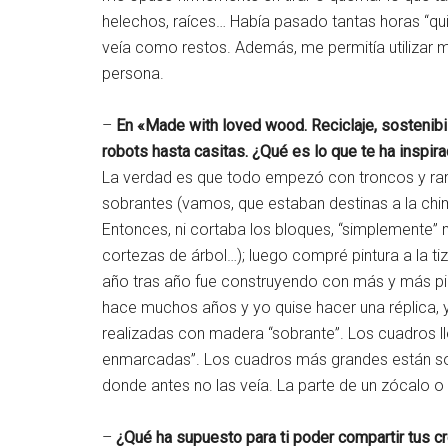
helechos, raíces… Había pasado tantas horas “qu
veía como restos. Además, me permitía utilizar
persona.
–
En «Made with loved wood. Reciclaje, sostenibi
robots hasta casitas. ¿Qué es lo que te ha inspir
La verdad es que todo empezó con troncos y ram
sobrantes (vamos, que estaban destinas a la chi
Entonces, ni cortaba los bloques, “simplemente” 
cortezas de árbol…); luego compré pintura a la t
año tras año fue construyendo con más y más pie
hace muchos años y yo quise hacer una réplica, 
realizadas con madera “sobrante”. Los cuadros l
enmarcadas”. Los cuadros más grandes están so
donde antes no las veía. La parte de un zócalo
–
¿Qué ha supuesto para ti poder compartir tus c