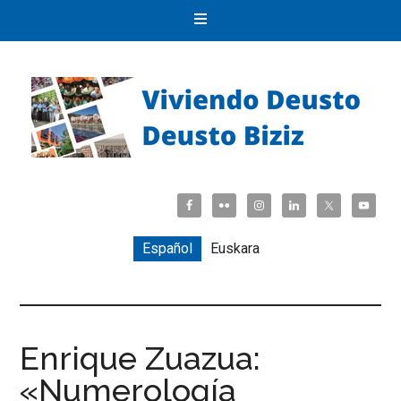
Español
Euskara
Enrique Zuazua:
«Numerología