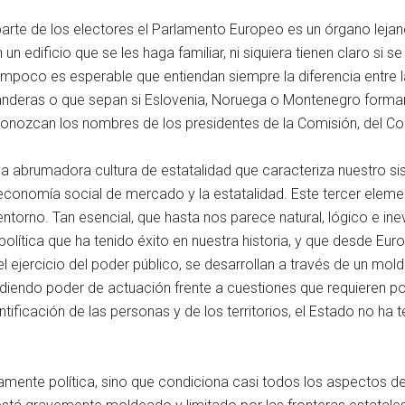
arte de los electores el Parlamento Europeo es un órgano lejano.
un edificio que se les haga familiar, ni siquiera tienen claro si
mpoco es esperable que entiendan siempre la diferencia entre 
banderas o que sepan si Eslovenia, Noruega o Montenegro forma
conozcan los nombres de los presidentes de la Comisión, del C
 abrumadora cultura de estatalidad que caracteriza nuestro sis
 economía social de mercado y la estatalidad. Este tercer elem
ntorno. Tan esencial, que hasta nos parece natural, lógico e inev
política que ha tenido éxito en nuestra historia, y que desde Eu
el ejercicio del poder público, se desarrollan a través de un mol
rdiendo poder de actuación frente a cuestiones que requieren po
ficación de las personas y de los territorios, el Estado no ha 
ctamente política, sino que condiciona casi todos los aspectos 