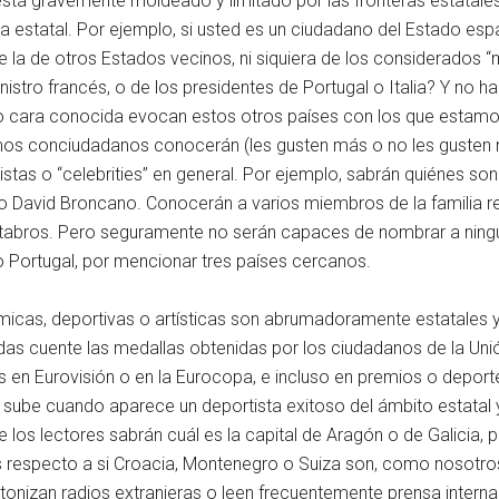
está gravemente moldeado y limitado por las fronteras estatales
cia estatal. Por ejemplo, si usted es un ciudadano del Estado
de la de otros Estados vecinos, ni siquiera de los considerados
tro francés, o de los presidentes de Portugal o Italia? Y no ha
 o cara conocida evocan estos otros países con los que estam
smos conciudadanos conocerán (les gusten más o no les gusten 
istas o “celebrities” en general. Por ejemplo, sabrán quiénes 
 David Broncano. Conocerán a varios miembros de la familia re
ntabros. Pero seguramente no serán capaces de nombrar a ning
 o Portugal, por mencionar tres países cercanos.
icas, deportivas o artísticas son abrumadoramente estatales y
das cuente las medallas obtenidas por los ciudadanos de la Un
s en Eurovisión o en la Eurocopa, e incluso en premios o deporte
ia sube cuando aparece un deportista exitoso del ámbito estatal 
 los lectores sabrán cuál es la capital de Aragón o de Galicia
s respecto a si Croacia, Montenegro o Suiza son, como nosotros
onizan radios extranjeras o leen frecuentemente prensa internac