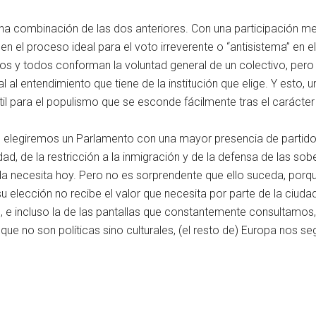
una combinación de las dos anteriores. Con una participación m
en el proceso ideal para el voto irreverente o “antisistema” en 
os y todos conforman la voluntad general de un colectivo, pero
l entendimiento que tiene de la institución que elige. Y esto, un
il para el populismo que se esconde fácilmente tras el carácter
io elegiremos un Parlamento con una mayor presencia de partid
dad, de la restricción a la inmigración y de la defensa de las so
a necesita hoy. Pero no es sorprendente que ello suceda, porq
elección no recibe el valor que necesita por parte de la ciudadan
s, e incluso la de las pantallas que constantemente consultamo
ue no son políticas sino culturales, (el resto de) Europa nos s