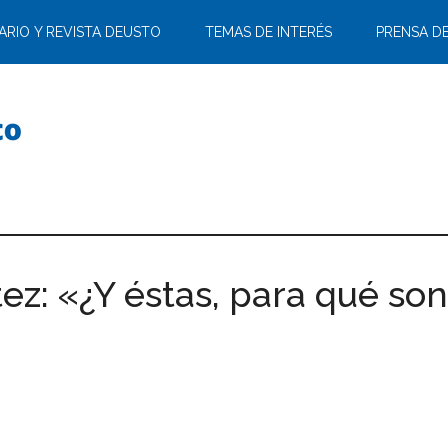
ARIO Y REVISTA DEUSTO
TEMAS DE INTERÉS
PRENSA D
tez: «¿Y éstas, para qué so