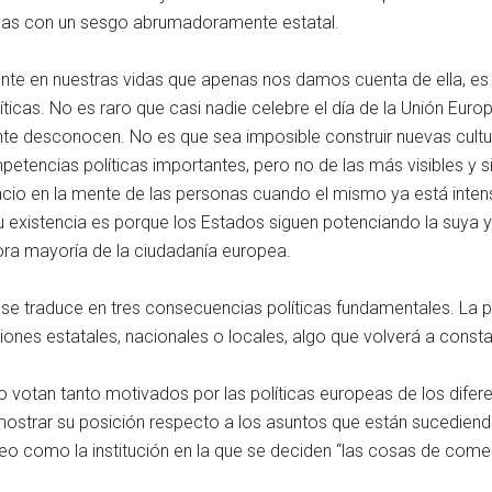
das con un sesgo abrumadoramente estatal.
nte en nuestras vidas que apenas nos damos cuenta de ella, es d
icas. No es raro que casi nadie celebre el día de la Unión Europ
nte desconocen. No es que sea imposible construir nuevas cultur
tencias políticas importantes, pero no de las más visibles y s
cio en la mente de las personas cuando el mismo ya está inte
 su existencia es porque los Estados siguen potenciando la suya
ra mayoría de la ciudadanía europea.
se traduce en tres consecuencias políticas fundamentales. La pr
ones estatales, nacionales o locales, algo que volverá a consta
otan tanto motivados por las políticas europeas de los diferent
mostrar su posición respecto a los asuntos que están sucediendo
 como la institución en la que se deciden “las cosas de comer”