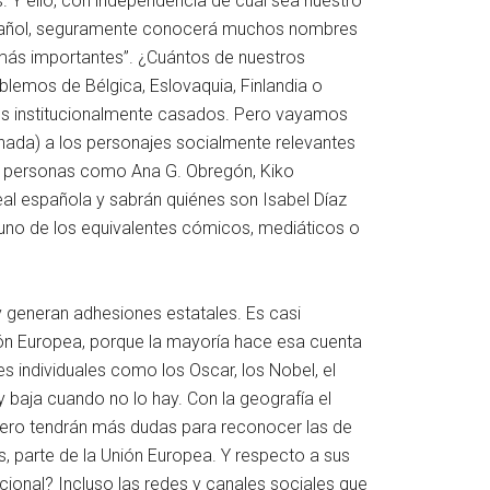
. Y ello, con independencia de cuál sea nuestro
 español, seguramente conocerá muchos nombres
 “más importantes”. ¿Cuántos de nuestros
blemos de Bélgica, Eslovaquia, Finlandia o
os institucionalmente casados. Pero vayamos
nada) a los personajes socialmente relevantes
son personas como Ana G. Obregón, Kiko
al española y sabrán quiénes son Isabel Díaz
uno de los equivalentes cómicos, mediáticos o
 generan adhesiones estatales. Es casi
ión Europea, porque la mayoría hace esa cuenta
s individuales como los Oscar, los Nobel, el
y baja cuando no lo hay. Con la geografía el
, pero tendrán más dudas para reconocer las de
, parte de la Unión Europea. Y respecto a sus
ional? Incluso las redes y canales sociales que