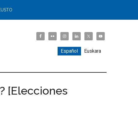
EUSTO
Español
Euskara
n? [Elecciones