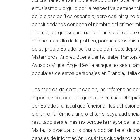
cultura, tanto en sentido elevado como popular, 
entusiasmo u orgullo por la respectiva pertenen
de la clase política española, pero casi ninguno 
conciudadanos conocen el nombre del primer minis
Lituania, porque seguramente ni un solo nombre
mucho más allá de la política, porque estos mi
de su propio Estado, se trate de cómicos, deport
Matamoros, Andreu Buenafuente, Isabel Pantoja o
Ayuso o Miguel Ángel Revilla aunque no sean cá
populares de estos personajes en Francia, Italia
Los medios de comunicación, las referencias cóm
imposible conocer a alguien que en unas Olimpia
por Estados, al igual que funcionan las adhesione
ciclismo, la fórmula uno o el tenis, cuya audienc
resultado será el mismo porque la mayor parte de
Malta, Eslovaquia o Estonia, y podrán tener duda
canales de información, ¿cuántos ciudadanos sint