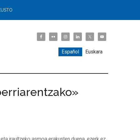
EUSTO
Español
Euskara
 berriarentzako»
i eta iraultzeko asmoa erakusten duena, ezerk ez