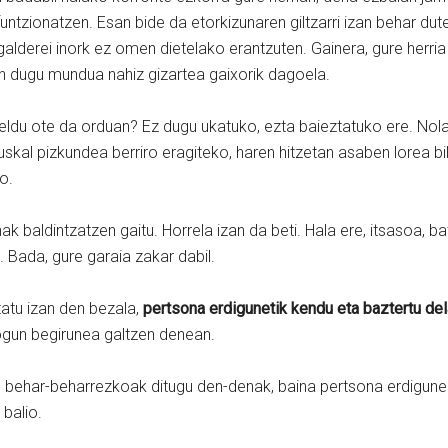
tzionatzen. Esan bide da etorkizunaren giltzarri izan behar duten
galderei inork ez omen dietelako erantzuten. Gainera, gure herria
en dugu mundua nahiz gizartea gaixorik dagoela.
eldu ote da orduan? Ez dugu ukatuko, ezta baieztatuko ere. Nola
skal pizkundea berriro eragiteko, haren hitzetan asaben lorea bil
o.
 baldintzatzen gaitu. Horrela izan da beti. Hala ere, itsasoa, bat
. Bada, gure garaia zakar dabil.
rtatu izan den bezala,
pertsona erdigunetik kendu eta baztertu de
iogun begirunea galtzen denean.
a… behar-beharrezkoak ditugu den-denak, baina pertsona erdigunea
balio.