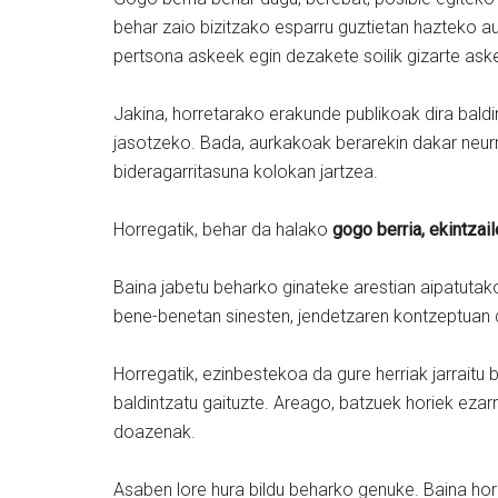
behar zaio bizitzako esparru guztietan hazteko a
pertsona askeek egin dezakete soilik gizarte ask
Jakina, horretarako erakunde publikoak dira bald
jasotzeko. Bada, aurkakoak berarekin dakar neur
bideragarritasuna kolokan jartzea.
Horregatik, behar da halako
gogo berria, ekintzail
Baina jabetu beharko ginateke arestian aipatutak
bene-benetan sinesten, jendetzaren kontzeptuan de
Horregatik, ezinbestekoa da gure herriak jarraitu
baldintzatu gaituzte. Areago, batzuek horiek ezarri
doazenak.
Asaben lore hura bildu beharko genuke. Baina hor