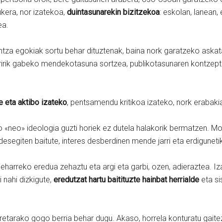
ukera, nor izatekoa,
duintasunarekin bizitzekoa
: eskolan, lanean,
ea.
intza egokiak sortu behar dituztenak, baina nork garatzeko ask
ririk gabeko mendekotasuna sortzea, publikotasunaren kontzeptu
e eta aktibo izateko
, pentsamendu kritikoa izateko, nork erabak
o «neo» ideologia guzti horiek ez dutela halakorik bermatzen. 
segiten baitute, interes desberdinen mende jarri eta erdigunetik
 beharreko eredua zehaztu eta argi eta garbi, ozen, adieraztea. I
 nahi dizkigute,
eredutzat hartu baitituzte hainbat herrialde
eta si
retarako gogo berria behar dugu. Akaso, horrela konturatu gait