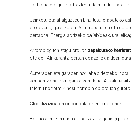
Pertsona erdigunetik baztertu da mundu osoan, ba
Jainkotu eta ahalguztidun bihurtuta, erabateko as
etorkizuna, gure izatea. Aurrerapenaren eta gar
pertsona. Energia sortzeko baliabideak, ura, eli
Arraroa egiten zaigu orduan
zapaldutako herrietat
ote den Afrikarantz, bertan doazenek aldean dara
Aurrerapen eta garapen hori ahalbidetzeko, hots,
konbentzionaletan gauzatzen dena. Aitzakiak aitz
Infernu horretatik ihesi, normala da orduan gurer
Globalizazioaren ondorioak omen dira horiek.
Behinola entzun nuen globalizazioa gehiegi puzten