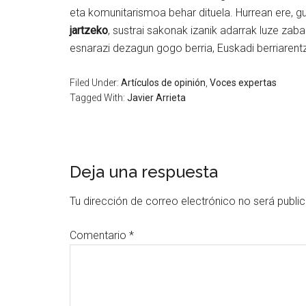
eta komunitarismoa behar dituela. Hurrean ere, gur
jartzeko
, sustrai sakonak izanik adarrak luze zab
esnarazi dezagun gogo berria, Euskadi berriaren
Filed Under:
Artículos de opinión
,
Voces expertas
Tagged With:
Javier Arrieta
Deja una respuesta
Tu dirección de correo electrónico no será publi
Comentario
*