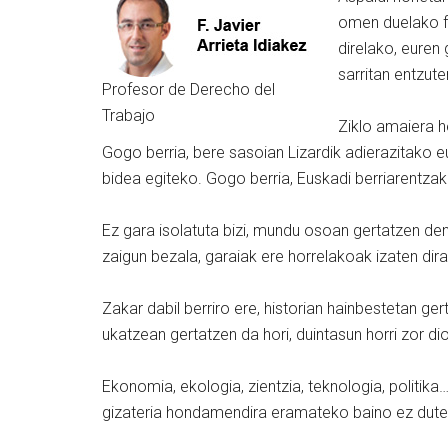
omen duelako fun
direlako, euren 
sarritan entzut
Profesor de Derecho del
Trabajo
Ziklo amaiera h
Gogo berria, bere sasoian Lizardik adierazitako eu
bidea egiteko. Gogo berria, Euskadi berriarentzak
Ez gara isolatuta bizi, mundu osoan gertatzen denak
zaigun bezala, garaiak ere horrelakoak izaten dira
Zakar dabil berriro ere, historian hainbestetan ge
ukatzean gertatzen da hori, duintasun horri zor d
Ekonomia, ekologia, zientzia, teknologia, politik
gizateria hondamendira eramateko baino ez dute 