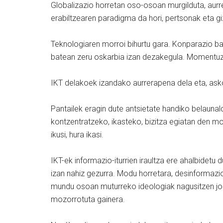
Globalizazio horretan oso-osoan murgilduta, aur
erabiltzearen paradigma da hori, pertsonak eta 
Teknologiaren morroi bihurtu gara. Konparazio ba
batean zeru oskarbia izan dezakegula. Momentuz, 
IKT delakoek izandako aurrerapena dela eta, asko
Pantailek eragin dute antsietate handiko belaunal
kontzentratzeko, ikasteko, bizitza egiatan den m
ikusi, hura ikasi.
IKT-ek informazio-iturrien iraultza ere ahalbide
izan nahiz gezurra. Modu horretara, desinformazio
mundu osoan muturreko ideologiak nagusitzen joa
mozorrotuta gainera.