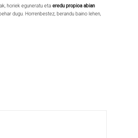
oak, horiek eguneratu eta
eredu propioa abian
 behar dugu. Horrenbestez, berandu baino lehen,