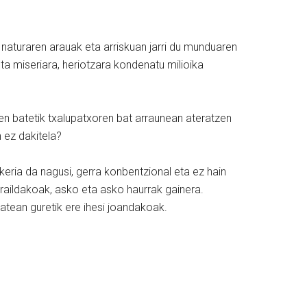
 naturaren arauak eta arriskuan jarri du munduaren
eta miseriara, heriotzara kondenatu milioika
ren batetik txalupatxoren bat arraunean ateratzen
 ez dakitela?
eria da nagusi, gerra konbentzional eta ez hain
raildakoak, asko eta asko haurrak gainera.
atean guretik ere ihesi joandakoak.