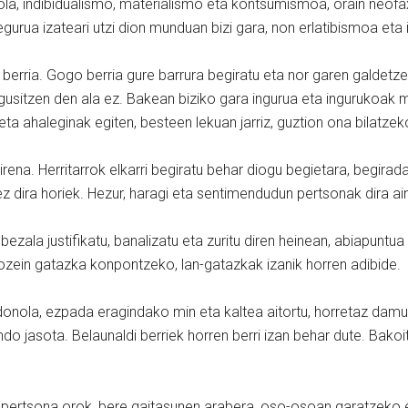
nola, indibidualismo, materialismo eta kontsumismoa, orain neo
egurua izateari utzi dion munduan bizi gara, non erlatibismoa et
berria. Gogo berria gure barrura begiratu eta nor garen galdetze
usitzen den ala ez. Bakean biziko gara ingurua eta ingurukoak 
n eta ahaleginak egiten, besteen lekuan jarriz, guztion ona bilatze
irena. Herritarrok elkarri begiratu behar diogu begietara, begirada
 ez dira horiek. Hezur, haragi eta sentimendudun pertsonak dira a
 bezala justifikatu, banalizatu eta zuritu diren heinean, abiapunt
dozein gatazka konpontzeko, lan-gatazkak izanik horren adibide.
 edonola, ezpada eragindako min eta kaltea aitortu, horretaz dam
ndo jasota. Belaunaldi berriek horren berri izan behar dute. Bako
 pertsona orok, bere gaitasunen arabera, oso-osoan garatzeko e