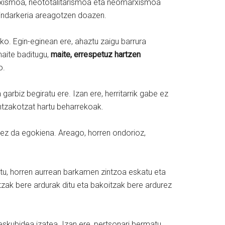
faxismoa, neototalitarismoa eta neomarxismoa
a indarkeria areagotzen doazen.
ko. Egin-eginean ere, ahaztu zaigu barrura
maite baditugu,
maite, errespetuz hartzen
ko.
 garbiz begiratu ere. Izan ere, herritarrik gabe ez
intzakotzat hartu beharrekoak.
ua ez da egokiena. Areago, horren ondorioz,
utu, horren aurrean barkamen zintzoa eskatu eta
itzak bere ardurak ditu eta bakoitzak bere ardurez
skubidea izatea. Izan ere, pertsonari bermatu