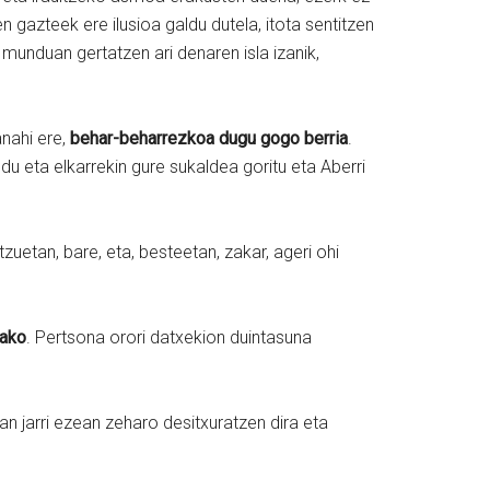
 gazteek ere ilusioa galdu dutela, itota sentitzen
 munduan gertatzen ari denaren isla izanik,
nahi ere,
behar-beharrezkoa dugu gogo berria
.
du eta elkarrekin gure sukaldea goritu eta Aberri
zuetan, bare, eta, besteetan, zakar, ageri ohi
lako
. Pertsona orori datxekion duintasuna
n jarri ezean zeharo desitxuratzen dira eta