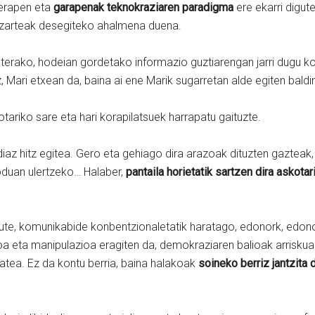
rerapen eta
garapenak teknokraziaren paradigma
ere ekarri digut
gizarteak desegiteko ahalmena duena.
terako, hodeian gordetako informazio guztiarengan jarri dugu k
Mari etxean da, baina ai ene Marik sugarretan alde egiten bald
tariko sare eta hari korapilatsuek harrapatu gaituzte.
diaz hitz egitea. Gero eta gehiago dira arazoak dituzten gazteak
oduan ulertzeko… Halaber,
pantaila horietatik sartzen dira askota
tu dute, komunikabide konbentzionaletatik haratago, edonork, ed
a eta manipulazioa eragiten da, demokraziaren balioak arriskuan j
tea. Ez da kontu berria, baina halakoak
soineko berriz jantzita