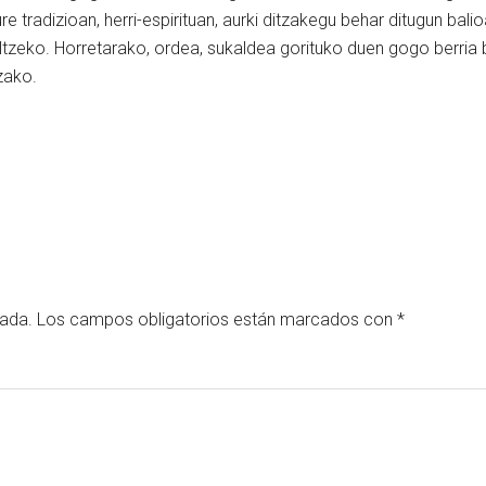
e tradizioan, herri-espirituan, aurki ditzakegu behar ditugun bali
altzeko. Horretarako, ordea, sukaldea gorituko duen gogo berria
tzako.
cada.
Los campos obligatorios están marcados con
*