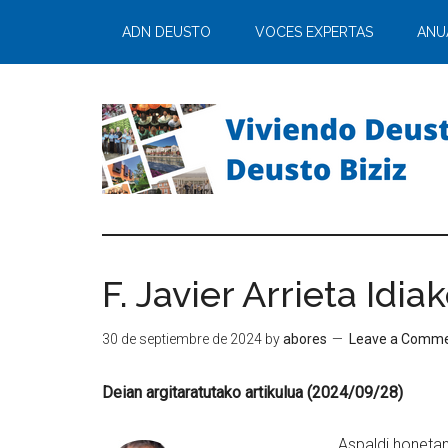
ADN DEUSTO
VOCES EXPERTAS
ANU
F. Javier Arrieta Idi
30 de septiembre de 2024
by
abores
Leave a Comm
Deian argitaratutako artikulua (2024/09/28)
Aspaldi honetan