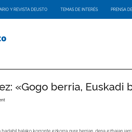
ARIO Y REVISTA DEUSTO
TEMAS DE INTERÉS
PRENSA D
akez: «Gogo berria, Euskadi
ent
 badabil halako korronte ezkorra gure herrian, dena ezbaian jarr