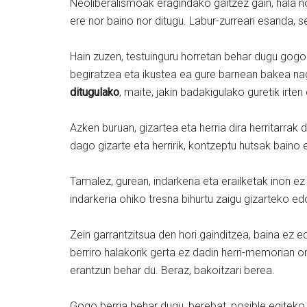
Neoliberalismoak eragindako gaitzez gain, hala 
ere nor baino nor ditugu. Labur-zurrean esanda, s
Hain zuzen, testuinguru horretan behar dugu gogo 
begiratzea eta ikustea ea gure barnean bakea nag
ditugulako
, maite, jakin badakigulako guretik irte
Azken buruan, gizartea eta herria dira herritarrak d
dago gizarte eta herririk, kontzeptu hutsak baino
Tamalez, gurean, indarkeria eta erailketak inon ez
indarkeria ohiko tresna bihurtu zaigu gizarteko e
Zein garrantzitsua den hori gainditzea, baina ez
berriro halakorik gerta ez dadin herri-memorian o
erantzun behar du. Beraz, bakoitzari berea.
Gogo berria behar dugu, berebat, posible egiteko