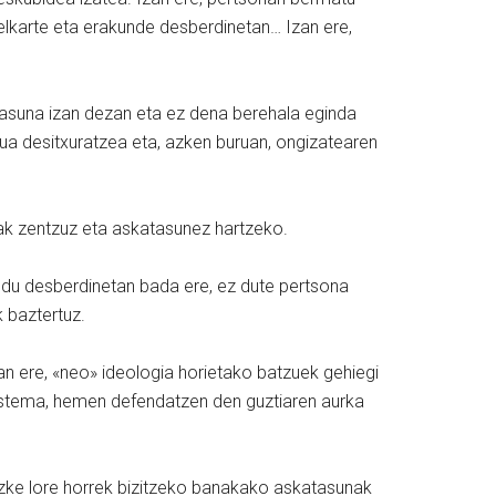
 elkarte eta erakunde desberdinetan… Izan ere,
atasuna izan dezan eta ez dena berehala eginda
a desitxuratzea eta, azken buruan, ongizatearen
iak zentzuz eta askatasunez hartzeko.
Modu desberdinetan bada ere, ez dute pertsona
 baztertuz.
zan ere, «neo» ideologia horietako batzuek gehiegi
stema, hemen defendatzen den guztiaren aurka
ezke lore horrek bizitzeko banakako askatasunak