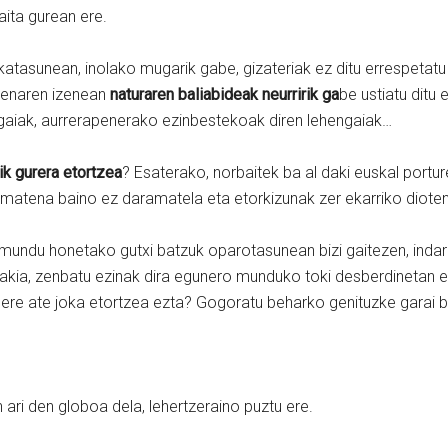
ita gurean ere.
katasunean, inolako mugarik gabe, gizateriak ez ditu errespetatu
apenaren izenean
naturaren baliabideak neurririk ga
be ustiatu ditu 
kagaiak, aurrerapenerako ezinbestekoak diren lehengaiak…
ik gurera etortzea
? Esaterako, norbaitek ba al daki euskal portu
matena baino ez daramatela eta etorkizunak zer ekarriko dioten
 mundu honetako gutxi batzuk oparotasunean bizi gaitezen, indark
akia, zenbatu ezinak dira egunero munduko toki desberdinetan e
a ere ate joka etortzea ezta? Gogoratu beharko genituzke garai b
 ari den globoa dela, lehertzeraino puztu ere.