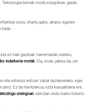
e. Teknologia berriak modu ezegokian, gaizki,
onfiantza osoa, ohartu gabe, akaso, egunen
in badu…
, eta ez hain gazteak: harremanak izateko,
riko indarkeria-motak
. Eta, noski, jakina da, zer
onon eta edonoiz edozer zabal dezakeelako, egia
arriz. Ez da harritzekoa, ezta kasualitatea ere,
 datozkigu oraingoan
, askotan ondo baino hobeto