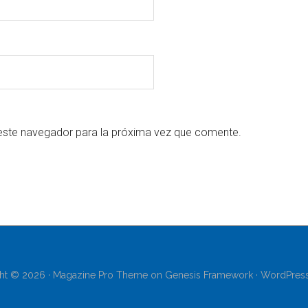
este navegador para la próxima vez que comente.
ht © 2026 ·
Magazine Pro Theme
on
Genesis Framework
·
WordPres