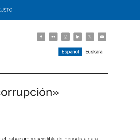
EUSTO
Español
Euskara
corrupción»
el trabajo imprescindible del periodista para