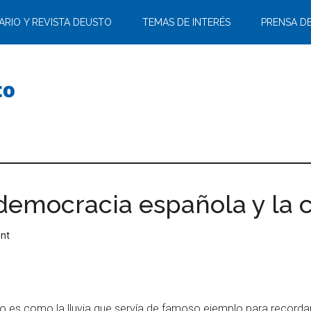
ARIO Y REVISTA DEUSTO
TEMAS DE INTERÉS
PRENSA D
democracia española y la 
nt
o es como la lluvia que servía de famoso ejemplo para recordar 