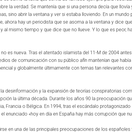
obre la verdad. Se mantenía que si una persona decía que llovía y
as, sino abrir la ventana y ver si estaba lloviendo. En un mundo
, ahora hay un periodista que se asoma a la ventana y dice que 
 al mismo tiempo y que dice que no llueve. Y lo que es peor, ha
o es nueva. Tras el atentado islamista del 11-M de 2004 antes d
edios de comunicación con su público afín mantenían que había 
encial y globalmente últimamente con temas tan relevantes com
a desinformación y la expansión de teorías conspiratorias com
ción la última década. Durante los años 90 la preocupación que
 Francia o Bélgica. En 1994, tras el escándalo protagonizado por 
el enunciado «hoy en día en España hay más corrupción que nun
rse en una de las principales preocupaciones de los españoles t