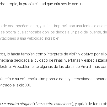
echo propio, la propia ciudad que aún hoy le admira.
lo de acompañamiento, y al final improvisaba una fantasía que m
 se podrá igualar, tocaba con los dedos a un pelo del puente, 
itaciones a una velocidad increíble”.
cos, lo hacía también como intérprete de violín y obtuvo por e
 veneciana dedicada al cuidado de niñas huérfanas y especializad
 y destino. Probablemente algunas de las obras de Vivaldi más c
e misterio a su existencia, sino porque no hay demasiados docu
ntrado el siglo XX.
n
Le quattro stagioni
(
Las cuatro estaciones
), y quizá de tanto 