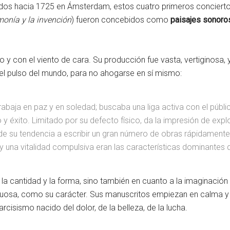
cados hacia 1725 en Ámsterdam, estos cuatro primeros concie
monía y la invención
) fueron concebidos como
paisajes sonoro
 y con el viento de cara. Su producción fue vasta, vertiginosa, y
, del pulso del mundo, para no ahogarse en sí mismo:
y trabaja en paz y en soledad; buscaba una liga activa con el públ
 éxito. Limitado por su defecto físico, da la impresión de expl
e su tendencia a escribir un gran número de obras rápidamente.
a vitalidad compulsiva eran las características dominantes de 
la cantidad y la forma, sino también en cuanto a la imaginación 
etuosa, como su carácter. Sus manuscritos empiezan en calma y
cisismo nacido del dolor, de la belleza, de la lucha.