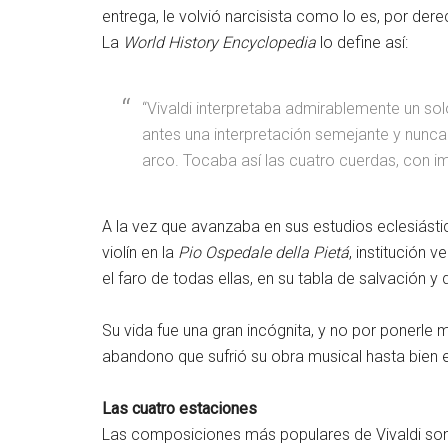
entrega, le volvió narcisista como lo es, por der
La
World History Encyclopedia
lo define así:
“Vivaldi interpretaba admirablemente un so
antes una interpretación semejante y nunca
arco. Tocaba así las cuatro cuerdas, con im
A la vez que avanzaba en sus estudios eclesiásti
violín en la
Pio Ospedale della Pietá
, institución
el faro de todas ellas, en su tabla de salvación
Su vida fue una gran incógnita, y no por ponerl
abandono que sufrió su obra musical hasta bien e
Las cuatro estaciones
Las composiciones más populares de Vivaldi so