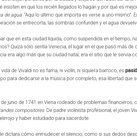
é insisten en que los recién llegados lo hagan y por qué es mejo
a de agua
: “Aquí lo último que importa es verse a uno mismo”.
espiración se entrecorta, las sombras confunden y el agua devuel
ar que en esta ciudad líquida, como suspendida en el tiempo, n
? Quizá sólo sentía Venecia, el lugar en el que pasó más de c
ia era algo más que su ciudad natal, era el sitio que le servía com
ida de Vivaldi no es fama, ni violín, ni siquiera barroco; es
pasi
mpo para dedicarse a la música por completo, esa libertad que 
28 de junio de 1741 en Viena rodeado de problemas financieros
grandes compositores
. De padre violinista profesional, el joven 
elirrojo y haber estudiado para sacerdote.
 le dictara cómo enmudecer el silencio, como si sus dedos desci