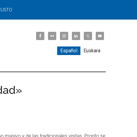
EUSTO
Español
Euskara
idad»
o masivo y de las tradicionales visitas. Pronto se