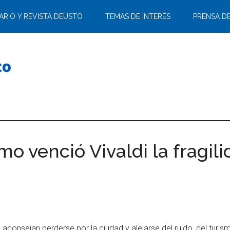
ARIO Y REVISTA DEUSTO
TEMAS DE INTERÉS
PRENSA D
o venció Vivaldi la fragil
aconsejan perderse por la ciudad y alejarse del ruido, del turism