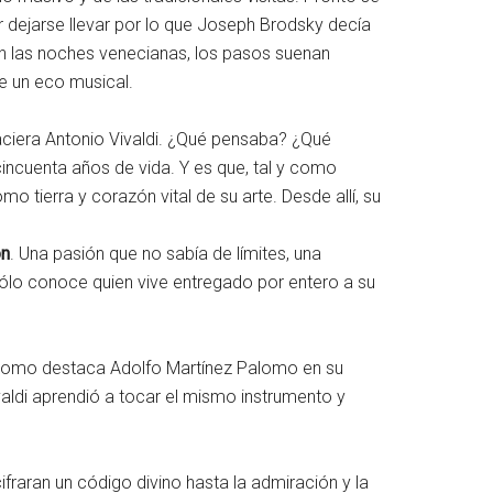
r dejarse llevar por lo que Joseph Brodsky decía
 En las noches venecianas, los pasos suenan
ve un eco musical.
aciera Antonio Vivaldi. ¿Qué pensaba? ¿Qué
incuenta años de vida. Y es que, tal y como
o tierra y corazón vital de su arte. Desde allí, su
ón
. Una pasión que no sabía de límites, una
sólo conoce quien vive entregado por entero a su
, como destaca Adolfo Martínez Palomo en su
Vivaldi aprendió a tocar el mismo instrumento y
fraran un código divino hasta la admiración y la