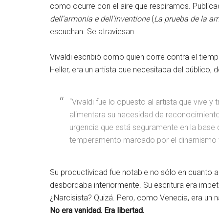
como ocurre con el aire que respiramos. Publi
dell’armonia e dell’inventione
(
La prueba de la ar
escuchan. Se atraviesan.
Vivaldi escribió como quien corre contra el tiempo
Heller, era un artista que necesitaba del público
“Vivaldi fue lo opuesto al artista que vive 
alimentara su necesidad de reconocimiento y
urgencia que está seguramente en la base d
temperamento marcado por el dinamismo y un
Su productividad fue notable no sólo en cuanto a 
desbordaba interiormente. Su escritura era imp
¿Narcisista? Quizá. Pero, como Venecia, era un nar
No era vanidad. Era libertad.