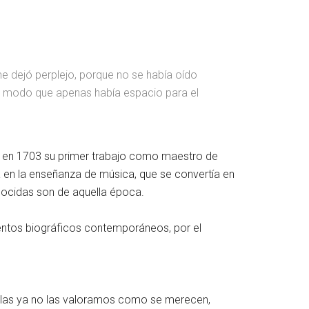
e dejó perplejo, porque no se había oído
de modo que apenas había espacio para el
llo en 1703 su primer trabajo como maestro de
a en la enseñanza de música, que se convertía en
onocidas son de aquella época.
mentos biográficos contemporáneos, por el
oírlas ya no las valoramos como se merecen,