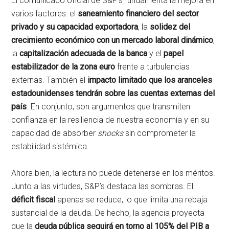
El comunicado oficial de S&P’s fundamenta la mejora en
varios factores: el
saneamiento financiero del sector
privado y su capacidad exportadora
, la
solidez del
crecimiento económico con un mercado laboral dinámico
,
la
capitalización adecuada de la banca
y el
papel
estabilizador de la zona euro
frente a turbulencias
externas. También el
impacto limitado que los aranceles
estadounidenses tendrán sobre las cuentas externas del
país
. En conjunto, son argumentos que transmiten
confianza en la resiliencia de nuestra economía y en su
capacidad de absorber
shocks
sin comprometer la
estabilidad sistémica.
Ahora bien, la lectura no puede detenerse en los méritos.
Junto a las virtudes, S&P’s destaca las sombras. El
déficit fiscal
apenas se reduce, lo que limita una rebaja
sustancial de la deuda. De hecho, la agencia proyecta
que la
deuda pública seguirá en torno al 105% del PIB a