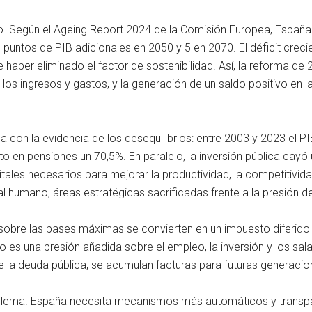
zo. Según el Ageing Report 2024 de la Comisión Europea, España
puntos de PIB adicionales en 2050 y 5 en 2070. El déficit crec
 haber eliminado el factor de sostenibilidad. Así, la reforma 
los ingresos y gastos, y la generación de un saldo positivo en 
n la evidencia de los desequilibrios: entre 2003 y 2023 el PIB
to en pensiones un 70,5%. En paralelo, la inversión pública cayó 
ales necesarios para mejorar la productividad, la competitivid
al humano, áreas estratégicas sacrificadas frente a la presión d
go sobre las bases máximas se convierten en un impuesto diferido
es una presión añadida sobre el empleo, la inversión y los salar
e la deuda pública, se acumulan facturas para futuras generacio
lema. España necesita mecanismos más automáticos y transparen