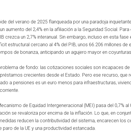
de del verano de 2025 flanqueada por una paradoja inquietante
un aumento del 2,4% en la afiliación a la Seguridad Social. Para
IB crezca un 2,7% interanual. Sin embargo, incluso en esta fase
cit estructural cercano al 4% del PIB, unos 66.206 millones de eu
iempos de bonanza, anticipando un agujero mayor en coyunturas
problema de fondo: las cotizaciones sociales son incapaces de
y préstamos crecientes desde el Estado. Pero ese recurso, que 
tinado a pensiones es un euro menos para infraestructuras, vivie
corriente.
Mecanismo de Equidad Intergeneracional (MEI) pasa del 0,7% al 
ación se revaloriza por encima de la inflación. Lo que, en conj
edidas reducen la contributividad del sistema, encarecen los co
 paro de la UE y una productividad estancada.