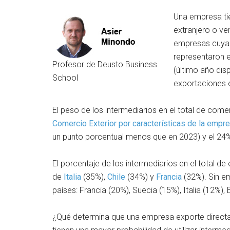
Una empresa tie
extranjero o ve
empresas cuya a
representaron e
Profesor de Deusto Business
(último año dis
School
exportaciones 
El peso de los intermediarios en el total de come
Comercio Exterior por características de la empr
un punto porcentual menos que en 2023) y el 24%
El porcentaje de los intermediarios en el total d
de
Italia
(35%),
Chile
(34%) y
Francia
(32%). Sin em
países: Francia (20%), Suecia (15%), Italia (12%), 
¿Qué determina que una empresa exporte directa