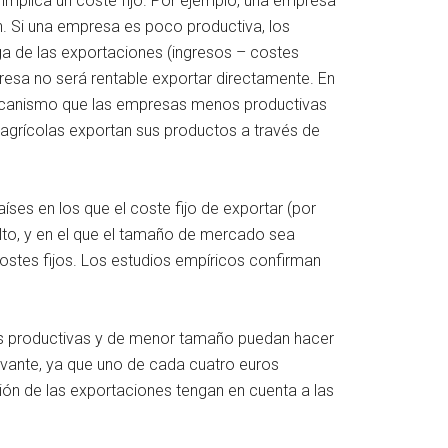
r implica un coste fijo. Por ejemplo, una empresa
n. Si una empresa es poco productiva, los
ga de las exportaciones (ingresos – costes
presa no será rentable exportar directamente. En
un mecanismo que las empresas menos productivas
 agrícolas exportan sus productos a través de
íses en los que el coste fijo de exportar (por
 alto, y en el que el tamaño de mercado sea
ostes fijos. Los estudios empíricos confirman
os productivas y de menor tamaño puedan hacer
evante, ya que uno de cada cuatro euros
ción de las exportaciones tengan en cuenta a las