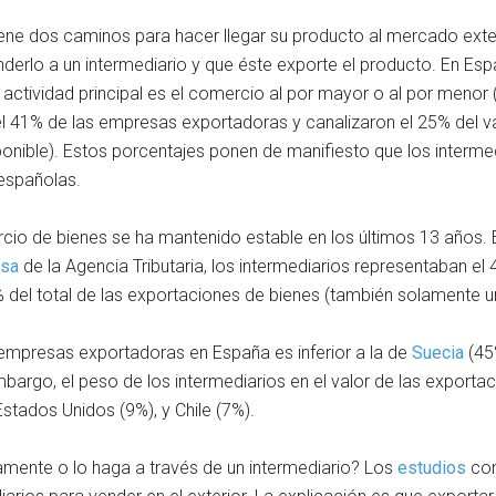
ne dos caminos para hacer llegar su producto al mercado exteri
nderlo a un intermediario y que éste exporte el producto. En Esp
ctividad principal es el comercio al por mayor o al por menor
l 41% de las empresas exportadoras y canalizaron el 25% del v
ponible). Estos porcentajes ponen de manifiesto que los interme
españolas.
rcio de bienes se ha mantenido estable en los últimos 13 años. 
esa
de la Agencia Tributaria, los intermediarios representaban 
 del total de las exportaciones de bienes (también solamente 
e empresas exportadoras en España es inferior a la de
Suecia
(45
bargo, el peso de los intermediarios en el valor de las export
Estados Unidos (9%), y Chile (7%).
mente o lo haga a través de un intermediario? Los
estudios
con