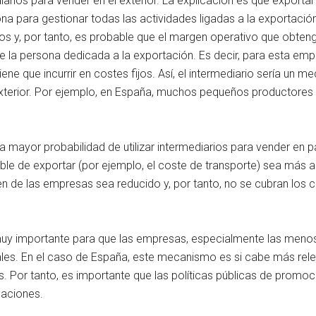
diarios para vender en el exterior. La explicación es que exporta
ona para gestionar todas las actividades ligadas a la exportació
s y, por tanto, es probable que el margen operativo que obten
 de la persona dedicada a la exportación. Es decir, para esta em
 tiene que incurrir en costes fijos. Así, el intermediario sería 
 exterior. Por ejemplo, en España, muchos pequeños productores
a mayor probabilidad de utilizar intermediarios para vender en pa
riable de exportar (por ejemplo, el coste de transporte) sea más
 de las empresas sea reducido y, por tanto, no se cubran los c
muy importante para que las empresas, especialmente las men
ales. En el caso de España, este mecanismo es si cabe más rel
s. Por tanto, es importante que las políticas públicas de promo
uaciones.