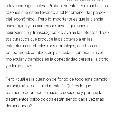
relevancia significativa. Probablemente sean muchas las
razones que estén lle­vando a tal fenómeno, de tipo so­
cial, económico… Pero lo impor­tante es que la ciencia
psicológi­ca y las numerosas investigacio­nes en
neurociencia y transdiag­nóstico avalan los efectos direc­
tos curativos que produce la psicoterapia en las
estructuras ce­rebrales más complejas, cambios en
conectividad, cambios en plas­ticidad, cambios a nivel
molecu­lar y cambios en la conectividad cerebral, a corto
y a largo plazo.
Pero ¿cuál es la cuestión de fon­do de todo este cambio
paradig­mático en salud mental? ¿Qué es lo que
realmente acontece en nuestra sociedad y por qué los
tra­tamientos psicológicos están sien­do cada vez más
demandados?