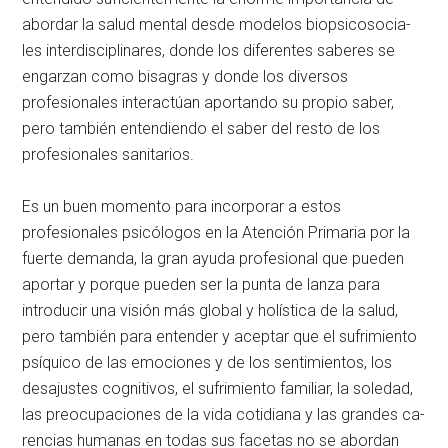
abordar la salud men­tal desde modelos biopsicosocia­
les interdisciplinares, donde los diferentes saberes se
engarzan como bisagras y donde los diver­sos
profesionales interactúan apor­tando su propio saber,
pero tam­bién entendiendo el saber del res­to de los
profesionales sanitarios.
Es un buen momento para in­corporar a estos
profesionales psi­cólogos en la Atención Primaria por la
fuerte demanda, la gran ayu­da profesional que pueden
apor­tar y porque pueden ser la punta de lanza para
introducir una vi­sión más global y holística de la salud,
pero también para enten­der y aceptar que el sufrimiento
psíquico de las emociones y de los sentimientos, los
desajustes cog­nitivos, el sufrimiento familiar, la soledad,
las preocupaciones de la vida cotidiana y las grandes ca­
rencias humanas en todas sus fa­cetas no se abordan