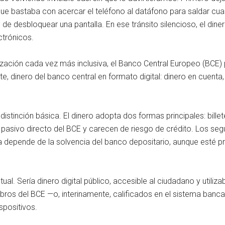
que bastaba con acercar el teléfono al datáfono para saldar cualq
l de desbloquear una pantalla. En ese tránsito silencioso, el diner
ctrónicos.
lización cada vez más inclusiva, el Banco Central Europeo (BCE)
te, dinero del banco central en formato digital: dinero en cuenta
stinción básica. El dinero adopta dos formas principales: billet
 pasivo directo del BCE y carecen de riesgo de crédito. Los se
ma depende de la solvencia del banco depositario, aunque esté p
ual. Sería dinero digital público, accesible al ciudadano y util
s libros del BCE —o, interinamente, calificados en el sistema ba
spositivos.