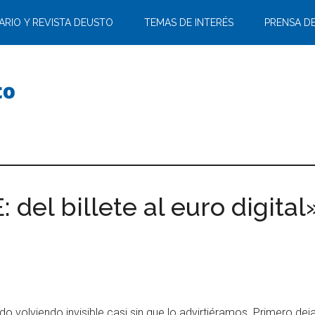
ARIO Y REVISTA DEUSTO
TEMAS DE INTERÉS
PRENSA D
del billete al euro digital
 ido volviendo invisible casi sin que lo advirtiéramos. Primer