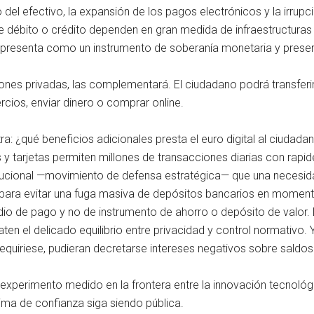
so del efectivo, la expansión de los pagos electrónicos y la irru
 débito o crédito dependen en gran medida de infraestructuras e
e presenta como un instrumento de soberanía monetaria y preserv
uciones privadas, las complementará. El ciudadano podrá transfer
rcios, enviar dinero o comprar online.
 otra: ¿qué beneficios adicionales presta el euro digital al ciuda
s y tarjetas permiten millones de transacciones diarias con ra
itucional —movimiento de defensa estratégica— que una necesida
es para evitar una fuga masiva de depósitos bancarios en mome
dio de pago y no de instrumento de ahorro o depósito de valor.
aten el delicado equilibrio entre privacidad y control normativ
 requiriese, pudieran decretarse intereses negativos sobre saldos
 experimento medido en la frontera entre la innovación tecnológi
tima de confianza siga siendo pública.