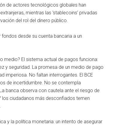
pción de actores tecnológicos globales han
xtranjeras, mientras las ‘stablecoins’ privadas
ación del rol del dinero público.
ir fondos desde su cuenta bancaria a un
dano medio? El sistema actual de pagos funciona:
pidez y seguridad. La promesa de un medio de pago
d imperiosa. No faltan interrogantes. El BCE
ntos de incertidumbre. No se contempla
 La banca observa con cautela ante el riesgo de
o. Y los ciudadanos más desconfiados temen
.
ca y la política monetaria: un intento de asegurar