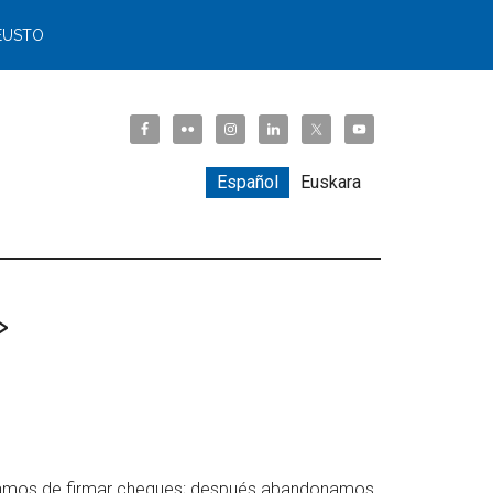
EUSTO
Español
Euskara
»
o dejamos de firmar cheques; después abandonamos