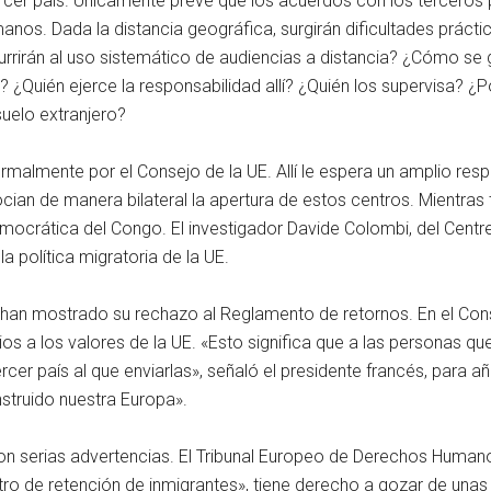
 tercer país. Únicamente prevé que los acuerdos con los tercero
os. Dada la distancia geográfica, surgirán dificultades prácti
irán al uso sistemático de audiencias a distancia? ¿Cómo se ga
? ¿Quién ejerce la responsabilidad allí? ¿Quién los supervisa? ¿
 suelo extranjero?
lmente por el Consejo de la UE. Allí le espera un amplio respald
an de manera bilateral la apertura de estos centros. Mientras ta
crática del Congo. El investigador Davide Colombi, del Centre 
a política migratoria de la UE.
 han mostrado su rechazo al Reglamento de retornos. En el Co
s a los valores de la UE. «Esto significa que a las personas que 
rcer país al que enviarlas», señaló el presidente francés, para 
struido nuestra Europa».
on serias advertencias. El Tribunal Europeo de Derechos Human
ntro de retención de inmigrantes», tiene derecho a gozar de una