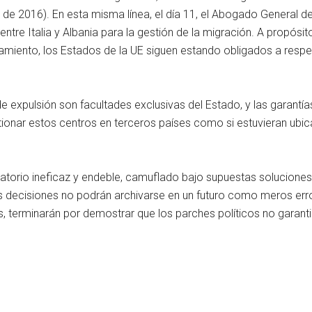
e de 2016). En esta misma línea, el día 11, el Abogado General del
re Italia y Albania para la gestión de la migración. A propósito
amiento, los Estados de la UE siguen estando obligados a respet
e expulsión son facultades exclusivas del Estado, y las garantía
nar estos centros en terceros países como si estuvieran ubicad
atorio ineficaz y endeble, camuflado bajo supuestas soluciones 
s decisiones no podrán archivarse en un futuro como meros errore
 terminarán por demostrar que los parches políticos no garantizan