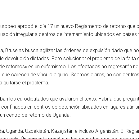
Europeo aprobó el día 17 un nuevo Reglamento de retorno que p
tuación irregular a centros de internamiento ubicados en países 
, Bruselas busca agilizar las órdenes de expulsión dado que ho
de devolución dictadas. Pero solucionar el problema de la falta
 de retornos» es un eufemismo. Los afectados no regresarán nec
s que carecen de vínculo alguno. Seamos claros, no son centros 
a quitarse el problema.
aban los eurodiputados que avalaron el texto. Habría que pregun
n confinados en centros de detención ubicados en lugares aún sin
n un centro de retorno de Uganda.
nda, Uganda, Uzbekistán, Kazajistán e incluso Afganistán. El Reg