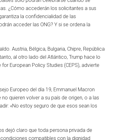
s países solo podrán celebrarse cuando se
cas. ¿Cómo accederán los solicitantes a sus
rantiza la confidencialidad de las
Podrán acceder las ONG? Y si se ordena la
o. Austria, Bélgica, Bulgaria, Chipre, República
nto, al otro lado del Atlántico, Trump hace lo
for European Policy Studies (CEPS), advierte
nsejo Europeo del día 19, Emmanuel Macron
no quieren volver a su país de origen, o a las
añadir: «No estoy seguro de que esos sean los
os dejó claro que toda persona privada de
s condiciones compatibles con la dignidad