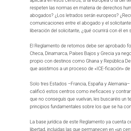
aplicará en esos centros, si la europea o la del
respeten las normas en materia de derechos human
abogados? ¿Los letrados serán europeos? ¿Recurr
comunicaciones entre el abogado y el solicitante
liberación del solicitante, ¿qué ocurrirá con él en
El Reglamento de retornos debe ser aprobado forma
Checa, Dinamarca, Países Bajos y Grecia ya negoci
propio con destinos como Ghana y República Demo
que asistimos a un proceso de «ICE-ficación» de l
Solo tres Estados –Francia, España y Alemania–
calificó estos centros como ineficaces y contrario
que no conseguís que vuelvan, les buscaréis un te
principios fundamentales sobre los que se ha con
La base jurídica de este Reglamento ya cuenta c
libertad, incluidas las que permanecen en «un ce