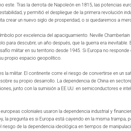
 este. Tras la derrota de Napoleón en 1815, las potencias eur
tabilidad, y permitió el despliegue de la primera revolución indu
ita crear un nuevo siglo de prosperidad, o si quedaremos a mer
ímbolo por excelencia del apaciguamiento. Neville Chamberlain 
o para descubrir, un año después, que la guerra era inevitable. 
safío militar en su territorio desde 1945. Si Europa no responde 
su propio espacio geopolítico.
 militar. El continente corre el riesgo de convertirse en un sat
 sobre su propio desarrollo. La dependencia de China en sectore
ones, junto con la sumisión a EE.UU. en semiconductores e inteli
ias europeas coloniales usaron la dependencia industrial y financ
oy, la pregunta es si Europa está cayendo en la misma trampa, 
 el riesgo de la dependencia ideológica en tiempos de manipula