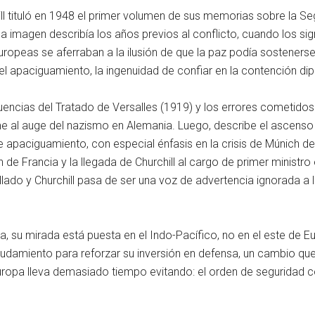
ll tituló en 1948 el primer volumen de sus memorias sobre la S
a imagen describía los años previos al conflicto, cuando los sig
opeas se aferraban a la ilusión de que la paz podía sostenerse s
del apaciguamiento, la ingenuidad de confiar en la contención d
uencias del Tratado de Versalles (1919) y los errores cometidos 
me al auge del nazismo en Alemania. Luego, describe el ascenso 
 apaciguamiento, con especial énfasis en la crisis de Múnich de 
 de Francia y la llegada de Churchill al cargo de primer ministro
allado y Churchill pasa de ser una voz de advertencia ignorada a 
a, su mirada está puesta en el Indo-Pacífico, no en el este de E
ndeudamiento para reforzar su inversión en defensa, un cambio 
opa lleva demasiado tiempo evitando: el orden de seguridad cons