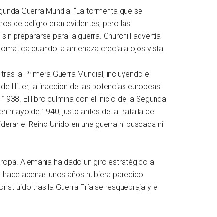
egunda Guerra Mundial “La tormenta que se
nos de peligro eran evidentes, pero las
in prepararse para la guerra. Churchill advertía
iplomática cuando la amenaza crecía a ojos vista.
tras la Primera Guerra Mundial, incluyendo el
de Hitler, la inacción de las potencias europeas
1938. El libro culmina con el inicio de la Segunda
 en mayo de 1940, justo antes de la Batalla de
liderar el Reino Unido en una guerra ni buscada ni
uropa. Alemania ha dado un giro estratégico al
que hace apenas unos años hubiera parecido
truido tras la Guerra Fría se resquebraja y el