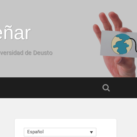
eñar
iversidad de Deusto
Español