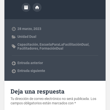
28 marzo, 2023
Unidad Dual
Capacitación
,
EscuelaParaLaFacilitaciónDual
,
Facilitadores
,
FormaciónDual
Entrada anterior
Entrada siguiente
Deja una respuesta
Tu dirección de correo electrónico no será publicada.
Los
campos obligatorios están marcados con
*