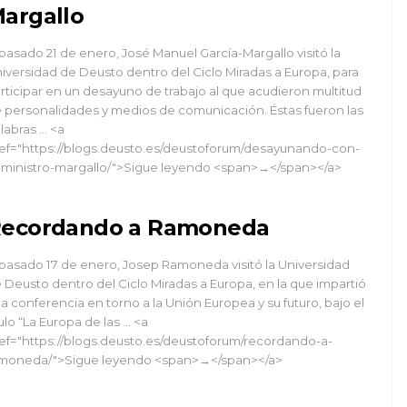
argallo
 pasado 21 de enero, José Manuel García-Margallo visitó la
iversidad de Deusto dentro del Ciclo Miradas a Europa, para
rticipar en un desayuno de trabajo al que acudieron multitud
 personalidades y medios de comunicación. Éstas fueron las
labras … <a
ef="https://blogs.deusto.es/deustoforum/desayunando-con-
-ministro-margallo/">Sigue leyendo <span>→</span></a>
ecordando a Ramoneda
 pasado 17 de enero, Josep Ramoneda visitó la Universidad
 Deusto dentro del Ciclo Miradas a Europa, en la que impartió
a conferencia en torno a la Unión Europea y su futuro, bajo el
tulo “La Europa de las … <a
ef="https://blogs.deusto.es/deustoforum/recordando-a-
moneda/">Sigue leyendo <span>→</span></a>