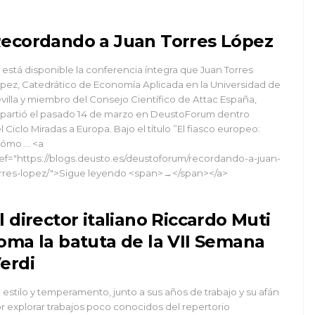
ecordando a Juan Torres López
 está disponible la conferencia íntegra que Juan Torres
pez, Catedrático de Economía Aplicada en la Universidad de
villa y miembro del Consejo Científico de Attac España,
partió el pasado 14 de marzo en DeustoForum dentro
l Ciclo Miradas a Europa. Bajo el título ”El fiasco europeo:
ómo … <a
ef="https://blogs.deusto.es/deustoforum/recordando-a-juan-
rres-lopez/">Sigue leyendo <span>→</span></a>
l director italiano Riccardo Muti
oma la batuta de la VII Semana
erdi
 estilo y temperamento, junto a sus años de trabajo y su afán
r explorar trabajos poco conocidos del repertorio