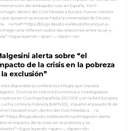
 intervención del embajador ruso en España, Yuri P.
rchagin, dentro del Ciclo Miradas a Europa. Fueron cientos
s que quisieron acercarse hasta la Universidad de Deusto
ra … <a href="https://blogs.deusto.es/deustoforum/yuri-p-
rchagin-una-reflexion-sobre-las-relaciones-entre-la-ue-y-
sia/">Sigue leyendo <span>→</span></a>
algesini alerta sobre “el
mpacto de la crisis en la pobreza
 la exclusión”
 está disponible la conferencia íntegra que Graciela
lgesini, Doctora en Historia Económica e investigadora-
nsultora en Cruz Roja Española, ESCODE y en la Red Europea
 Lucha contra la Pobreza (EAPN ES), impartió el pasado 18 de
ril en DeustoForum, dentro del Ciclo Miradas a … <a
ef="https://blogs.deusto.es/deustoforum/malgesini-alerta-
bre-el-impacto-de-la-crisis-en-la-pobreza-y-la-
clusion/">Sigue leyendo <span>→</span></a>