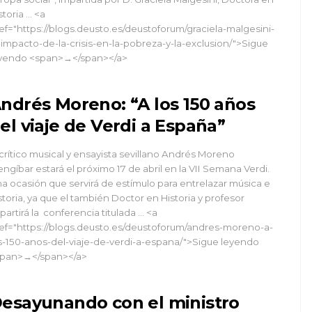
storia … <a
ef="https://blogs.deusto.es/deustoforum/graciela-malgesini-
-impacto-de-la-crisis-en-la-pobreza-y-la-exclusion/">Sigue
yendo <span>→</span></a>
ndrés Moreno: “A los 150 años
el viaje de Verdi a España”
 crítico musical y ensayista sevillano Andrés Moreno
ngíbar estará el próximo 17 de abril en la VII Semana Verdi.
a ocasión que servirá de estímulo para entrelazar música e
storia, ya que el también Doctor en Historia y profesor
partirá la conferencia titulada … <a
ef="https://blogs.deusto.es/deustoforum/andres-moreno-a-
s-150-anos-del-viaje-de-verdi-a-espana/">Sigue leyendo
pan>→</span></a>
esayunando con el ministro