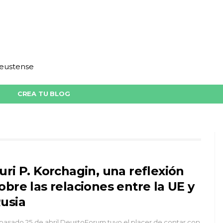
deustense
CREA TU BLOG
uri P. Korchagin, una reflexión
obre las relaciones entre la UE y
usia
 pasado 25 de abril DeustoForum tuvo el placer de contar con