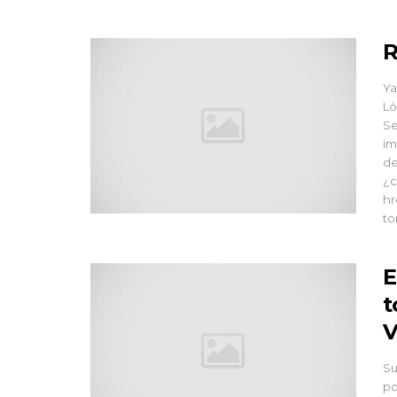
R
Ya
Ló
Se
im
de
¿c
hr
to
E
t
V
Su
po