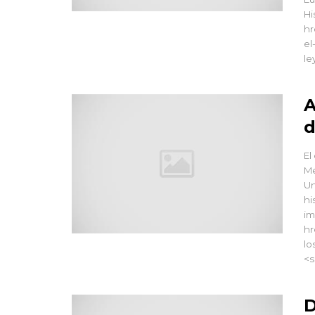
Hi
hr
el
le
A
d
El
Me
Un
hi
im
hr
lo
<s
D