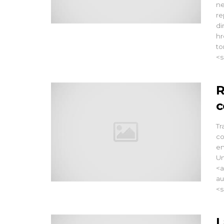
ne
re
di
hr
to
<s
R
c
Tr
co
en
Un
<a
au
<s
L