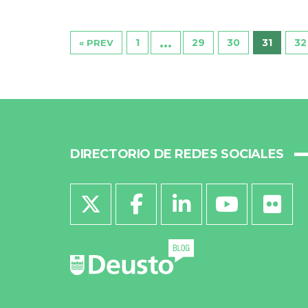
…
1
29
30
31
32
« PREV
DIRECTORIO DE REDES SOCIALES