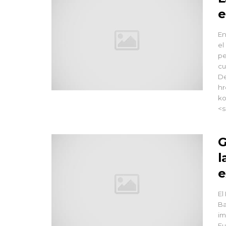
e
En
el
pe
cu
De
hr
ko
<s
G
l
e
El
Ba
im
Eu