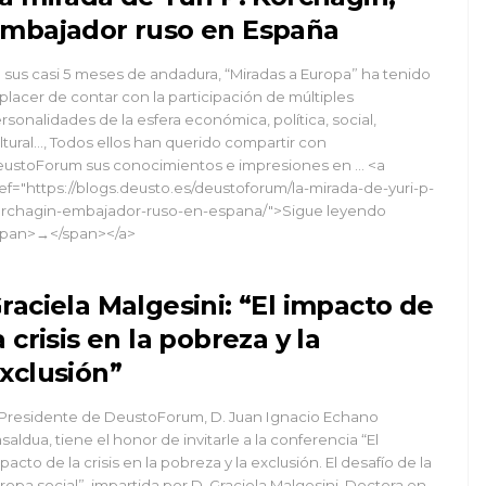
mbajador ruso en España
 sus casi 5 meses de andadura, “Miradas a Europa” ha tenido
 placer de contar con la participación de múltiples
rsonalidades de la esfera económica, política, social,
ltural…, Todos ellos han querido compartir con
ustoForum sus conocimientos e impresiones en … <a
ef="https://blogs.deusto.es/deustoforum/la-mirada-de-yuri-p-
rchagin-embajador-ruso-en-espana/">Sigue leyendo
pan>→</span></a>
raciela Malgesini: “El impacto de
a crisis en la pobreza y la
xclusión”
 Presidente de DeustoForum, D. Juan Ignacio Echano
saldua, tiene el honor de invitarle a la conferencia “El
pacto de la crisis en la pobreza y la exclusión. El desafío de la
ropa social”, impartida por D. Graciela Malgesini, Doctora en