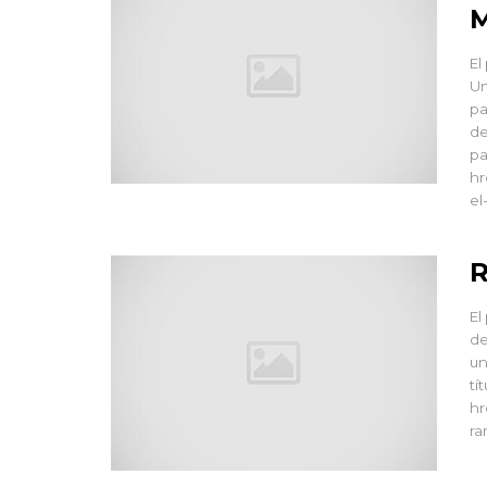
M
El
Un
pa
de
pa
hr
el
R
El
de
un
tí
hr
ra