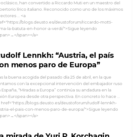
oclásico, han convertido a Riccardo Muti en un maestro del
pertorio lírico italiano. Reconocido como uno de los máximos
rectores … <a
ef="https://blogs.deusto.es/deustoforum/riccardo-motti-
ma-la-batuta-en-honor-a-verdi/">Sigue leyendo
pan>→</span></a>
udolf Lennkh: “Austria, el país
on menos paro de Europa”
as la buena acogida del pasado día 25 de abril, en la que
ntamos con la excepcional intervención del embajador ruso
 España, “Miradas a Europa” continúa su andadura en la
ión Europea desde otra perspectiva. En concreto lo hace …
 href="https://blogs.deusto.es/deustoforum/rudolf-lennkh-
stria-el-pais-con-menos-paro-de-europa/">Sigue leyendo
pan>→</span></a>
a mirada de Yuri P. Korchagin,