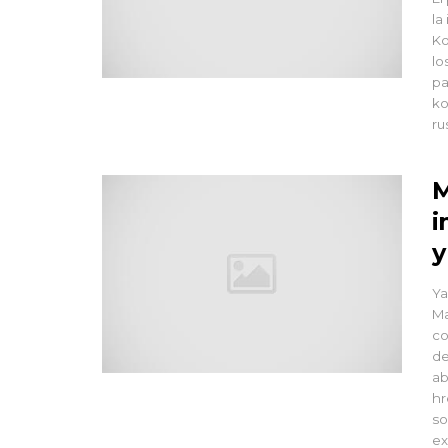
la
Ko
lo
pa
ko
ru
M
i
y
Ya
Ma
co
de
ab
hr
so
ex