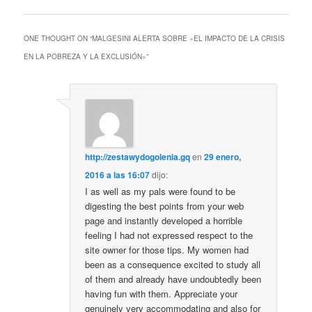
ONE THOUGHT ON “
MALGESINI ALERTA SOBRE «EL IMPACTO DE LA CRISIS
EN LA POBREZA Y LA EXCLUSIÓN»
”
http://zestawydogolenia.gq
en
29 enero,
2016 a las 16:07
dijo:
I as well as my pals were found to be
digesting the best points from your web
page and instantly developed a horrible
feeling I had not expressed respect to the
site owner for those tips. My women had
been as a consequence excited to study all
of them and already have undoubtedly been
having fun with them. Appreciate your
genuinely very accommodating and also for