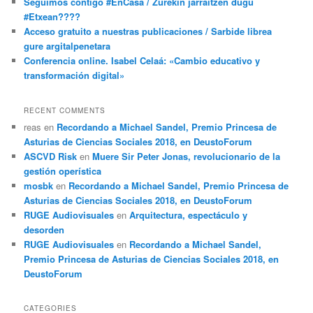
Seguimos contigo #EnCasa / Zurekin jarraitzen dugu
#Etxean????
Acceso gratuito a nuestras publicaciones / Sarbide librea
gure argitalpenetara
Conferencia online. Isabel Celaá: «Cambio educativo y
transformación digital»
RECENT COMMENTS
reas
en
Recordando a Michael Sandel, Premio Princesa de
Asturias de Ciencias Sociales 2018, en DeustoForum
ASCVD Risk
en
Muere Sir Peter Jonas, revolucionario de la
gestión operística
mosbk
en
Recordando a Michael Sandel, Premio Princesa de
Asturias de Ciencias Sociales 2018, en DeustoForum
RUGE Audiovisuales
en
Arquitectura, espectáculo y
desorden
RUGE Audiovisuales
en
Recordando a Michael Sandel,
Premio Princesa de Asturias de Ciencias Sociales 2018, en
DeustoForum
CATEGORIES