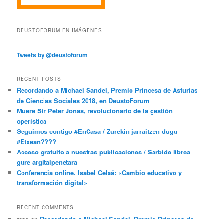
DEUSTOFORUM EN IMÁGENES
Tweets by @deustoforum
RECENT POSTS
Recordando a Michael Sandel, Premio Princesa de Asturias
de Ciencias Sociales 2018, en DeustoForum
Muere Sir Peter Jonas, revolucionario de la gestión
operística
Seguimos contigo #EnCasa / Zurekin jarraitzen dugu
#Etxean????
Acceso gratuito a nuestras publicaciones / Sarbide librea
gure argitalpenetara
Conferencia online. Isabel Celaá: «Cambio educativo y
transformación digital»
RECENT COMMENTS
reas
en
Recordando a Michael Sandel, Premio Princesa de