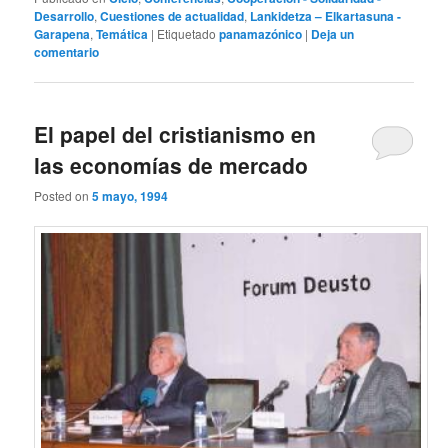
Desarrollo
,
Cuestiones de actualidad
,
Lankidetza – Elkartasuna -
Garapena
,
Temática
|
Etiquetado
panamazónico
|
Deja un
comentario
El papel del cristianismo en
las economías de mercado
Posted on
5 mayo, 1994