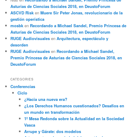
Asturias de Ciencias Sociales 2018, en DeustoForum
ASCVD Risk
en
Muere Sir Peter Jonas, revolucionario de la
gestión operística
mosbk
en
Recordando a Michael Sandel, Premio Princesa de
Asturias de Ciencias Sociales 2018, en DeustoForum
RUGE Audiovisuales
en
Arquitectura, espectáculo y
desorden
RUGE Audiovisuales
en
Recordando a Michael Sandel,
Premio Princesa de Asturias de Ciencias Sociales 2018, en
DeustoForum
CATEGORIES
Conferencias
Ciclo
¿Hacia una nueva era?
¿Los Derechos Humanos cuestionados? Desafíos en
un mundo en transformación
1º Mesa Redonda sobre la Actualidad en la Sociedad
Vasca
Arrupe y Gárate: dos modelos