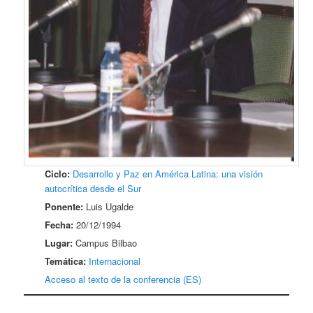
Ciclo:
Desarrollo y Paz en América Latina: una visión
autocrítica desde el Sur
Ponente:
Luis Ugalde
Fecha:
20/12/1994
Lugar:
Campus Bilbao
Temática:
Internacional
Acceso al texto de la conferencia (ES)