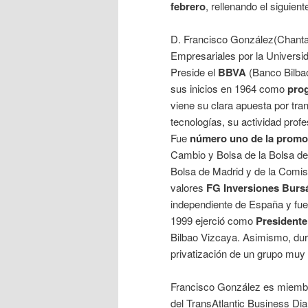
febrero
, rellenando el siguien
D. Francisco González(Chanta
Empresariales por la Univers
Preside el
BBVA
(Banco Bilbao
sus inicios en 1964 como
pro
viene su clara apuesta por tra
tecnologías, su actividad prof
Fue
número uno de la promo
Cambio y Bolsa de la Bolsa de
Bolsa de Madrid y de la Comis
valores
FG Inversiones Bursá
independiente de España y fue 
1999 ejerció como
Presidente
Bilbao Vizcaya. Asimismo, dura
privatización de un grupo muy
Francisco González es miembro 
del TransAtlantic Business Di