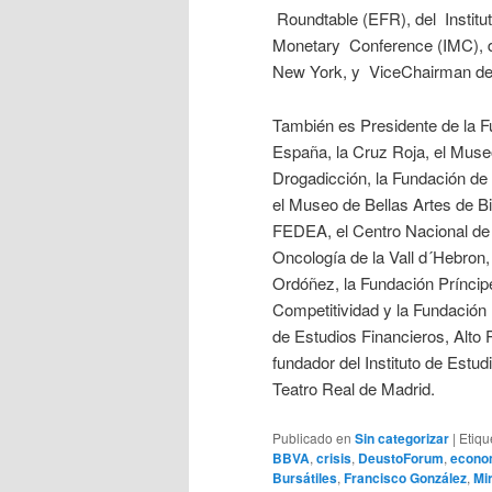
Roundtable (EFR), del Institut 
Monetary Conference (IMC), de
New York, y ViceChairman del 
También es Presidente de la F
España, la Cruz Roja, el Muse
Drogadicción, la Fundación de
el Museo de Bellas Artes de Bil
FEDEA, el Centro Nacional de 
Oncología de la Vall d´Hebron
Ordóñez, la Fundación Príncip
Competitividad y la Fundación 
de Estudios Financieros, Alto P
fundador del Instituto de Estu
Teatro Real de Madrid.
Publicado en
Sin categorizar
|
Etiqu
BBVA
,
crisis
,
DeustoForum
,
econo
Bursátiles
,
Francisco González
,
Mi