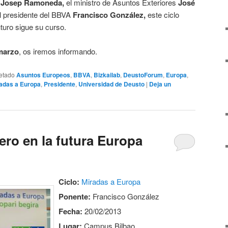
o
Josep Ramoneda,
el ministro de Asuntos Exteriores
José
l presidente del BBVA
Francisco González,
este ciclo
turo sigue su curso.
marzo
, os iremos informando.
etado
Asuntos Europeos
,
BBVA
,
Bizkailab
,
DeustoForum
,
Europa
,
adas a Europa
,
Presidente
,
Universidad de Deusto
|
Deja un
iero en la futura Europa
Ciclo:
Miradas a Europa
Ponente:
Francisco González
Fecha:
20/02/2013
Lugar:
Campus Bilbao