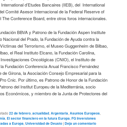
International d’Etudes Bancaires (IIEB), del International
l Comité Asesor Internacional de la Federal Reserve of
The Conference Board, entre otros foros internacionales.
undación BBVA y Patrono de la Fundación Aspen Institute
o Nacional del Prado, la Fundación de Ayuda contra la
 Víctimas del Terrorismo, el Museo Guggenheim de Bilbao,
bao, el Real Instituto Elcano, la Fundación Carolina,
Investigaciones Oncológicas (CNIO), el Instituto de
, la Fundación Conferencia Anual Francisco Fernández
e de Girona, la Asociación Consejo Empresarial para la
Pro Cnic. Por último, es Patrono de Honor de la Fundación
atrono del Institut Europeu de la Mediterránia, socio
dios Económicos, y miembro de la Junta de Protectores del
etado
22 de febrero
,
actualidad
,
Argentaria
,
Asuntos Europeos
,
mía
,
El sector financiero en la futura Europa
,
FG Inversiones
radas a Europa
,
Universidad de Deusto
|
Deja un comentario