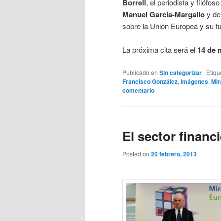
Borrell
, el periodista y filófos
Manuel
García-Margallo
y de
sobre la Unión Europea y su fu
La próxima cita será el
14 de 
Publicado en
Sin categorizar
|
Etiqu
Francisco González
,
imágenes
,
Mir
comentario
El sector financ
Posted on
20 febrero, 2013