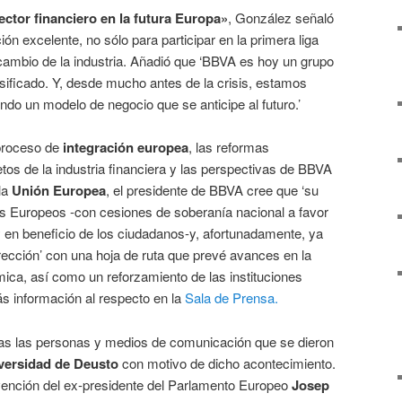
ector financiero en la futura Europa»
, González señaló
ón excelente, no sólo para participar en la primera liga
l cambio de la industria. Añadió que ‘BBVA es hoy un grupo
ersificado. Y, desde mucho antes de la crisis, estamos
do un modelo de negocio que se anticipe al futuro.’
 proceso de
integración europea
, las reformas
etos de la industria financiera y las perspectivas de BBVA
la
Unión Europea
, el presidente de BBVA cree que ‘su
os Europeos -con cesiones de soberanía nacional a favor
y en beneficio de los ciudadanos-y, afortunadamente, ya
cción’ con una hoja de ruta que prevé avances en la
mica, así como un reforzamiento de las instituciones
s información al respecto en la
Sala de Prensa.
as las personas y medios de comunicación que se dieron
iversidad de Deusto
con motivo de dicho acontecimiento.
vención del ex-presidente del Parlamento Europeo
Josep