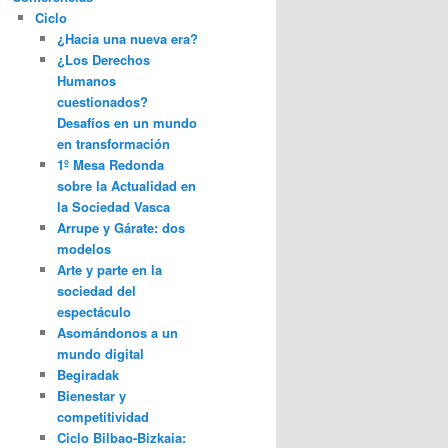
Ciclo
¿Hacia una nueva era?
¿Los Derechos
Humanos
cuestionados?
Desafíos en un mundo
en transformación
1º Mesa Redonda
sobre la Actualidad en
la Sociedad Vasca
Arrupe y Gárate: dos
modelos
Arte y parte en la
sociedad del
espectáculo
Asomándonos a un
mundo digital
Begiradak
Bienestar y
competitividad
Ciclo Bilbao-Bizkaia: