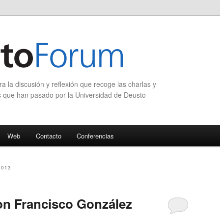
 la discusión y reflexión que recoge las charlas y
s que han pasado por la Universidad de Deusto
Web
Contacto
Conferencias
2013
n Francisco González