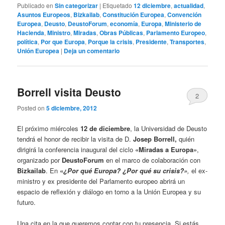
Publicado en
Sin categorizar
|
Etiquetado
12 diciembre
,
actualidad
,
Asuntos Europeos
,
Bizkailab
,
Constitución Europea
,
Convención
Europea
,
Deusto
,
DeustoForum
,
economía
,
Europa
,
Ministerio de
Hacienda
,
Ministro
,
Miradas
,
Obras Públicas
,
Parlamento Europeo
,
política
,
Por que Europa
,
Porque la crisis
,
Presidente
,
Transportes
,
Unión Europea
|
Deja un comentario
Borrell visita Deusto
2
Posted on
5 diciembre, 2012
El próximo miércoles
12 de diciembre
, la Universidad de Deusto
tendrá el honor de recibir la visita de D.
Josep Borrell,
quién
dirigirá la conferencia inaugural del ciclo
«Miradas a Europa»
,
organizado por
DeustoForum
en el marco de colaboración con
Bizkailab
. En
«
¿Por qué Europa? ¿Por qué su crisis?»
,
el ex-
ministro y ex presidente del Parlamento europeo abrirá un
espacio de reflexión y diálogo en torno a la Unión Europea y su
futuro.
Una cita en la que queremos contar con tu presencia. Si estás