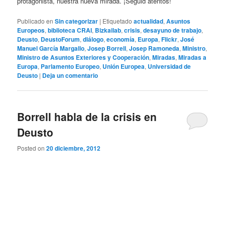
protagonista, nuestra nueva mirada. ¡Seguid atentos!
Publicado en
Sin categorizar
|
Etiquetado
actualidad
,
Asuntos
Europeos
,
biblioteca CRAI
,
Bizkailab
,
crisis
,
desayuno de trabajo
,
Deusto
,
DeustoForum
,
diálogo
,
economía
,
Europa
,
Flickr
,
José
Manuel García Margallo
,
Josep Borrell
,
Josep Ramoneda
,
Ministro
,
Ministro de Asuntos Exteriores y Cooperación
,
Miradas
,
Miradas a
Europa
,
Parlamento Europeo
,
Unión Europea
,
Universidad de
Deusto
|
Deja un comentario
Borrell habla de la crisis en
Deusto
Posted on
20 diciembre, 2012