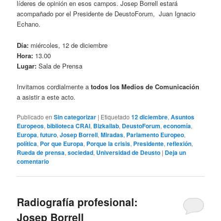
líderes de opinión en esos campos. Josep Borrell estará
acompañado por el Presidente de DeustoForum, Juan Ignacio
Echano.
Día:
miércoles, 12 de diciembre
Hora:
13.00
Lugar:
Sala de Prensa
Invitamos cordialmente a
todos los Medios de Comunicación
a asistir a este acto.
Publicado en
Sin categorizar
|
Etiquetado
12 diciembre
,
Asuntos
Europeos
,
biblioteca CRAI
,
Bizkailab
,
DeustoForum
,
economía
,
Europa
,
futuro
,
Josep Borrell
,
Miradas
,
Parlamento Europeo
,
política
,
Por que Europa
,
Porque la crisis
,
Presidente
,
reflexión
,
Rueda de prensa
,
sociedad
,
Universidad de Deusto
|
Deja un
comentario
Radiografía profesional:
Josep Borrell