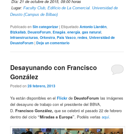
Día: 21 de octubre de 2015, 09:00 horas
Lugar:
Faculty Club, Edificio de La Comercial. Universidad de
Deusto (Campus de Bilbao)
Publicado en
Sin categorizar
|
Etiquetado
Antonio Llardén
,
Bizkailab
,
DeustoForum
,
Enagás
,
energía
,
gas natural
,
infraestructuras
,
Orkestra
,
País Vasco
,
redes
,
Universidad de
DeustoForum
|
Deja un comentario
Desayunando con Francisco
González
Posted on
28 febrero, 2013
Ya están disponibles en el
Flickr
de
DeustoForum
las imágenes
del desayuno de trabajo con el presidente del BBVA,
D.
Francisco González,
que se celebró el pasado 22 de febrero
dentro del ciclo
“Miradas a Europa”
. Podéis verlas
aquí.