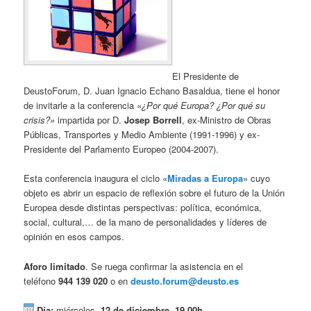
El Presidente de
DeustoForum, D. Juan Ignacio Echano Basaldua, tiene el honor
de invitarle a la conferencia «
¿Por qué Europa? ¿Por qué
su
crisis?»
impartida por D.
Josep Borrell
, ex-Ministro de Obras
Públicas, Transportes y Medio Ambiente (1991-1996) y ex-
Presidente del Parlamento Europeo (2004-2007).
Esta conferencia inaugura el ciclo «
Miradas a Europa
» cuyo
objeto es abrir un espacio de reflexión sobre el futuro de la Unión
Europea desde distintas perspectivas: política, económica,
social, cultural,… de la mano de personalidades y líderes de
opinión en esos campos.
Aforo limitado
. Se ruega confirmar la asistencia en el
teléfono
944 139 020
o en
deusto.forum@deusto.es
Día:
miércoles,
12 de diciembre
.
19.00h