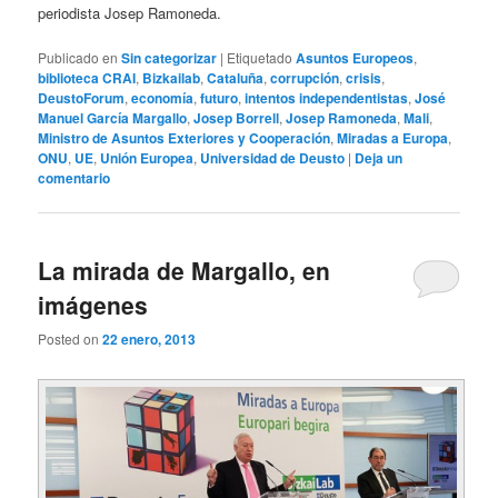
periodista Josep Ramoneda.
Publicado en
Sin categorizar
|
Etiquetado
Asuntos Europeos
,
biblioteca CRAI
,
Bizkailab
,
Cataluña
,
corrupción
,
crisis
,
DeustoForum
,
economía
,
futuro
,
intentos independentistas
,
José
Manuel García Margallo
,
Josep Borrell
,
Josep Ramoneda
,
Mali
,
Ministro de Asuntos Exteriores y Cooperación
,
Miradas a Europa
,
ONU
,
UE
,
Unión Europea
,
Universidad de Deusto
|
Deja un
comentario
La mirada de Margallo, en
imágenes
Posted on
22 enero, 2013