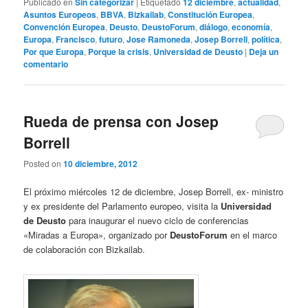
Publicado en
Sin categorizar
|
Etiquetado
12 diciembre
,
actualidad
,
Asuntos Europeos
,
BBVA
,
Bizkailab
,
Constitución Europea
,
Convención Europea
,
Deusto
,
DeustoForum
,
diálogo
,
economía
,
Europa
,
Francisco
,
futuro
,
Jose Ramoneda
,
Josep Borrell
,
política
,
Por que Europa
,
Porque la crisis
,
Universidad de Deusto
|
Deja un
comentario
Rueda de prensa con Josep
Borrell
Posted on
10 diciembre, 2012
El próximo miércoles 12 de diciembre, Josep Borrell, ex- ministro
y ex presidente del Parlamento europeo, visita la
Universidad
de Deusto
para inaugurar el nuevo ciclo de conferencias
«Miradas a Europa», organizado por
DeustoForum
en el marco
de colaboración con Bizkailab.