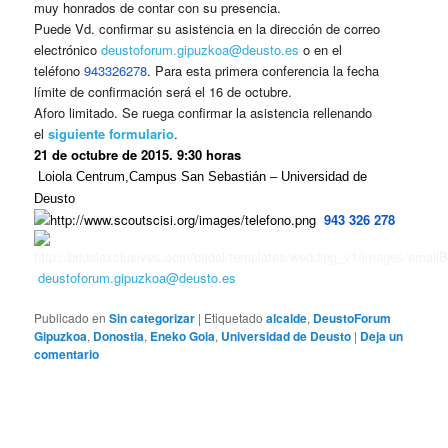
muy honrados de contar con su presencia.
Puede Vd. confirmar su asistencia en la dirección de correo
electrónico
deustoforum.gipuzkoa@deusto.es
o en el
teléfono
943326278
. Para esta primera conferencia la fecha
límite de confirmación será el 16 de octubre.
Aforo limitado. Se ruega confirmar la asistencia rellenando
el
siguiente formulario
.
21 de octubre de 2015. 9:30 horas
Loiola Centrum,Campus San Sebastián – Universidad de
Deusto
943 326 278
deustoforum.gipuzkoa@deusto.es
Publicado en
Sin categorizar
|
Etiquetado
alcalde
,
DeustoForum
Gipuzkoa
,
Donostia
,
Eneko Goia
,
Universidad de Deusto
|
Deja un
comentario