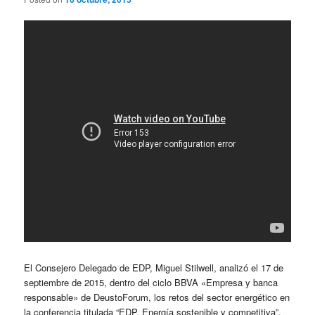
El Consejero Delegado de EDP, Miguel Stilwell, analizó el 17 de
septiembre de 2015, dentro del ciclo BBVA «Empresa y banca
responsable» de DeustoForum, los retos del sector energético en
la conferencia titulada “EDP. Energía sostenible y competitiva”.