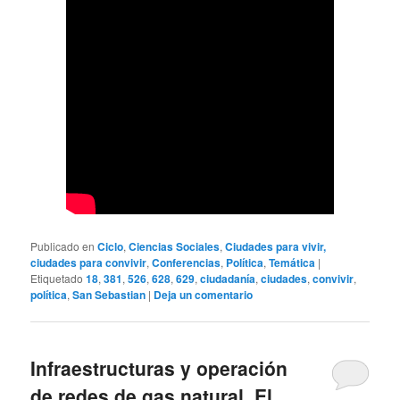
Publicado en
Ciclo
,
Ciencias Sociales
,
Ciudades para vivir,
ciudades para convivir
,
Conferencias
,
Política
,
Temática
|
Etiquetado
18
,
381
,
526
,
628
,
629
,
ciudadanía
,
ciudades
,
convivir
,
política
,
San Sebastian
|
Deja un comentario
Infraestructuras y operación
de redes de gas natural. El