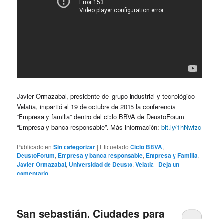
Javier Ormazabal, presidente del grupo industrial y tecnológico
Velatia, impartió el 19 de octubre de 2015 la conferencia
“Empresa y familia” dentro del ciclo BBVA de DeustoForum
“Empresa y banca responsable”. Más información:
bit.ly/1hNwfzc
Publicado en
Sin categorizar
|
Etiquetado
Ciclo BBVA
,
DeustoForum
,
Empresa y banca responsable
,
Empresa y Familia
,
Javier Ormazabal
,
Universidad de Deusto
,
Velatia
|
Deja un
comentario
San sebastián. Ciudades para