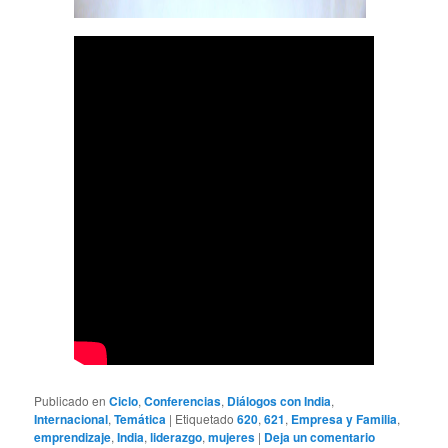
Publicado en
Ciclo
,
Conferencias
,
Diálogos con India
,
Internacional
,
Temática
|
Etiquetado
620
,
621
,
Empresa y Familia
,
emprendizaje
,
India
,
liderazgo
,
mujeres
|
Deja un comentario