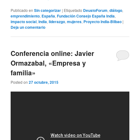
Publicado en
Sin categorizar
|
Etiquetado
DeustoForum
,
diálogo
,
emprendimiento
,
España
,
Fundación Consejo España India
,
impacto social
,
India
,
liderazgo
,
mujeres
,
Proyecto India-Bilbao
|
Deja un comentario
Conferencia online: Javier
Ormazabal, «Empresa y
familia»
Posted on
27 octubre, 2015