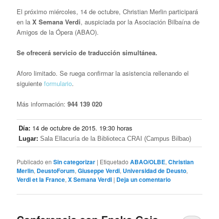
El próximo miércoles, 14 de octubre, Christian Merlin participará
en la
X Semana Verdi
, auspiciada por la Asociación Bilbaína de
Amigos de la Ópera (ABAO).
Se ofrecerá servicio de traducción simultánea.
Aforo limitado. Se ruega confirmar la asistencia rellenando el
siguiente
formulario
.
Más información:
944 139 020
Día:
14 de octubre de 2015. 19:30 horas
Lugar:
Sala Ellacuría de la Biblioteca CRAI
(Campus Bilbao)
Publicado en
Sin categorizar
|
Etiquetado
ABAO/OLBE
,
Christian
Merlin
,
DeustoForum
,
Giuseppe Verdi
,
Universidad de Deusto
,
Verdi et la France
,
X Semana Verdi
|
Deja un comentario