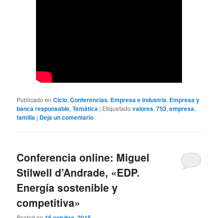
Publicado en
Ciclo
,
Conferencias
,
Empresa e industria
,
Empresa y
banca responsable
,
Temática
|
Etiquetado
valores
,
753
,
empresa
,
familia
|
Deja un comentario
Conferencia online: Miguel
Stilwell d’Andrade, «EDP.
Energía sostenible y
competitiva»
Posted on
16 octubre, 2015