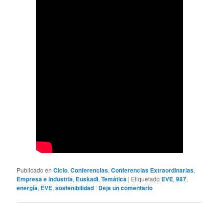
Publicado en
Ciclo
,
Conferencias
,
Conferencias Extraordinarias
,
Empresa e industria
,
Euskadi
,
Temática
|
Etiquetado
EVE
,
987
,
energía
,
EVE
,
sostenibilidad
|
Deja un comentario