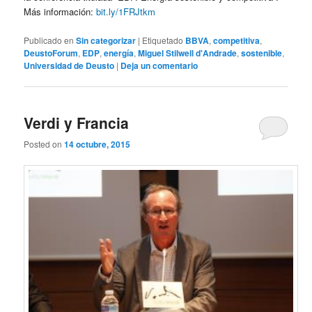
Más información:
bit.ly/1FRJtkm
Publicado en
Sin categorizar
|
Etiquetado
BBVA
,
competitiva
,
DeustoForum
,
EDP
,
energía
,
Miguel Stilwell d'Andrade
,
sostenible
,
Universidad de Deusto
|
Deja un comentario
Verdi y Francia
Posted on
14 octubre, 2015