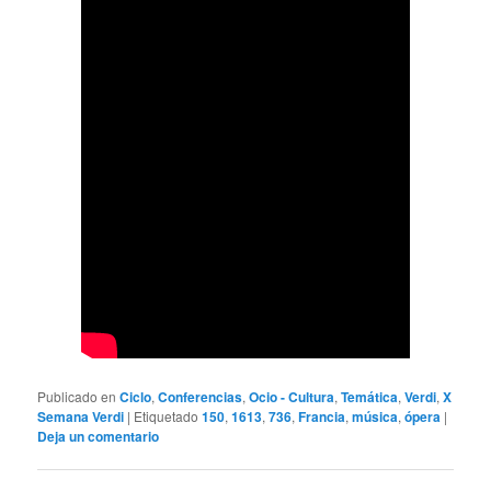
Publicado en
Ciclo
,
Conferencias
,
Ocio - Cultura
,
Temática
,
Verdi
,
X
Semana Verdi
|
Etiquetado
150
,
1613
,
736
,
Francia
,
música
,
ópera
|
Deja un comentario