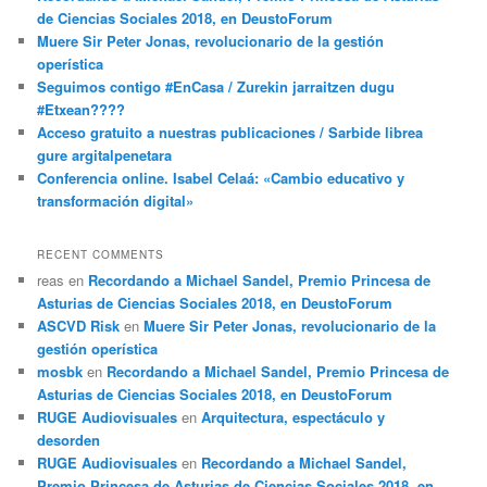
de Ciencias Sociales 2018, en DeustoForum
Muere Sir Peter Jonas, revolucionario de la gestión
operística
Seguimos contigo #EnCasa / Zurekin jarraitzen dugu
#Etxean????
Acceso gratuito a nuestras publicaciones / Sarbide librea
gure argitalpenetara
Conferencia online. Isabel Celaá: «Cambio educativo y
transformación digital»
RECENT COMMENTS
reas
en
Recordando a Michael Sandel, Premio Princesa de
Asturias de Ciencias Sociales 2018, en DeustoForum
ASCVD Risk
en
Muere Sir Peter Jonas, revolucionario de la
gestión operística
mosbk
en
Recordando a Michael Sandel, Premio Princesa de
Asturias de Ciencias Sociales 2018, en DeustoForum
RUGE Audiovisuales
en
Arquitectura, espectáculo y
desorden
RUGE Audiovisuales
en
Recordando a Michael Sandel,
Premio Princesa de Asturias de Ciencias Sociales 2018, en