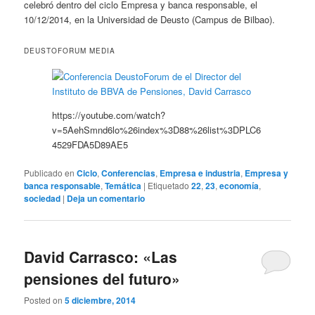
celebró dentro del ciclo Empresa y banca responsable, el
10/12/2014, en la Universidad de Deusto (Campus de Bilbao).
DEUSTOFORUM MEDIA
https://youtube.com/watch?
v=5AehSmnd6lo%26index%3D88%26list%3DPLC6
4529FDA5D89AE5
Publicado en
Ciclo
,
Conferencias
,
Empresa e industria
,
Empresa y
banca responsable
,
Temática
|
Etiquetado
22
,
23
,
economía
,
sociedad
|
Deja un comentario
David Carrasco: «Las
pensiones del futuro»
Posted on
5 diciembre, 2014