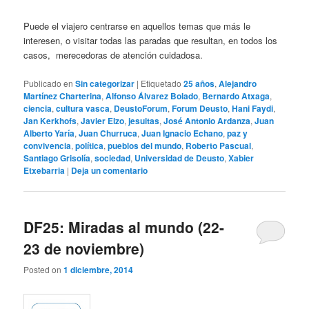
Puede el viajero centrarse en aquellos temas que más le
interesen, o visitar todas las paradas que resultan, en todos los
casos, merecedoras de atención cuidadosa.
Publicado en
Sin categorizar
|
Etiquetado
25 años
,
Alejandro
Martínez Charterina
,
Alfonso Álvarez Bolado
,
Bernardo Atxaga
,
ciencia
,
cultura vasca
,
DeustoForum
,
Forum Deusto
,
Hani Faydi
,
Jan Kerkhofs
,
Javier Elzo
,
jesuitas
,
José Antonio Ardanza
,
Juan
Alberto Yaría
,
Juan Churruca
,
Juan Ignacio Echano
,
paz y
convivencia
,
política
,
pueblos del mundo
,
Roberto Pascual
,
Santiago Grisolía
,
sociedad
,
Universidad de Deusto
,
Xabier
Etxebarria
|
Deja un comentario
DF25: Miradas al mundo (22-
23 de noviembre)
Posted on
1 diciembre, 2014