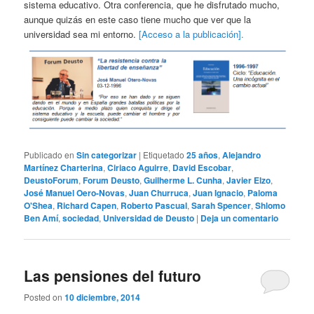
sistema educativo. Otra conferencia, que he disfrutado mucho,
aunque quizás en este caso tiene mucho que ver que la
universidad sea mi entorno.
[Acceso a la publicación].
Publicado en
Sin categorizar
|
Etiquetado
25 años
,
Alejandro
Martínez Charterina
,
Ciriaco Aguirre
,
David Escobar
,
DeustoForum
,
Forum Deusto
,
Guilherme L. Cunha
,
Javier Elzo
,
José Manuel Oero-Novas
,
Juan Churruca
,
Juan Ignacio
,
Paloma
O'Shea
,
Richard Capen
,
Roberto Pascual
,
Sarah Spencer
,
Shlomo
Ben Amí
,
sociedad
,
Universidad de Deusto
|
Deja un comentario
Las pensiones del futuro
Posted on
10 diciembre, 2014