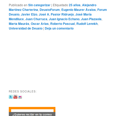
Publicado en
Sin categorizar
|
Etiquetado
25 años
,
Alejandro
Martínez Charterina
,
DeustoForum
,
Eugenio Maurer Ávalos
,
Forum
Deusto
,
Javier Elzo
,
José A. Pastor Ridruejo
,
José María
Mendiluce
,
Juan Churruca
,
Juan Ignacio Echano
,
Juan Plazaola
,
Marta Maurás
,
Oscar Arias
,
Roberto Pascual
,
Rudolf Lennkh
,
Universidad de Deusto
|
Deja un comentario
REDES SOCIALES: