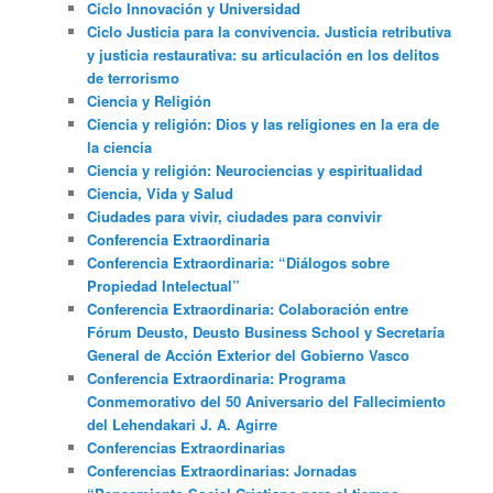
Ciclo Innovación y Universidad
Ciclo Justicia para la convivencia. Justicia retributiva
y justicia restaurativa: su articulación en los delitos
de terrorismo
Ciencia y Religión
Ciencia y religión: Dios y las religiones en la era de
la ciencia
Ciencia y religión: Neurociencias y espiritualidad
Ciencia, Vida y Salud
Ciudades para vivir, ciudades para convivir
Conferencia Extraordinaria
Conferencia Extraordinaria: “Diálogos sobre
Propiedad Intelectual”
Conferencia Extraordinaria: Colaboración entre
Fórum Deusto, Deusto Business School y Secretaría
General de Acción Exterior del Gobierno Vasco
Conferencia Extraordinaria: Programa
Conmemorativo del 50 Aniversario del Fallecimiento
del Lehendakari J. A. Agirre
Conferencias Extraordinarias
Conferencias Extraordinarias: Jornadas