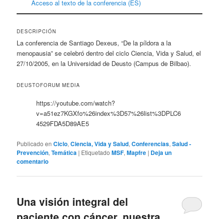
Acceso al texto de la conferencia (ES)
DESCRIPCIÓN
La conferencia de Santiago Dexeus, “De la píldora a la
menopausia” se celebró dentro del ciclo Ciencia, Vida y Salud, el
27/10/2005, en la Universidad de Deusto (Campus de Bilbao).
DEUSTOFORUM MEDIA
https://youtube.com/watch?
v=a51ez7KGXfo%26index%3D57%26list%3DPLC6
4529FDA5D89AE5
Publicado en
Ciclo
,
Ciencia, Vida y Salud
,
Conferencias
,
Salud -
Prevención
,
Temática
|
Etiquetado
MSF
,
Mapfre
|
Deja un
comentario
Una visión integral del
paciente con cáncer, nuestra