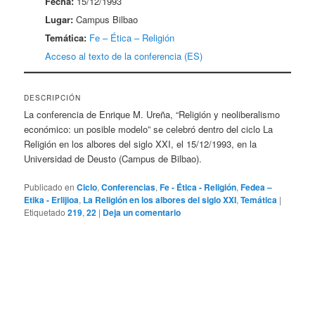
Fecha:
15/12/1993
Lugar:
Campus Bilbao
Temática:
Fe – Ética – Religión
Acceso al texto de la conferencia (ES)
DESCRIPCIÓN
La conferencia de Enrique M. Ureña, “Religión y neoliberalismo
económico: un posible modelo” se celebró dentro del ciclo La
Religión en los albores del siglo XXI, el 15/12/1993, en la
Universidad de Deusto (Campus de Bilbao).
Publicado en
Ciclo
,
Conferencias
,
Fe - Ética - Religión
,
Fedea –
Etika - Erlijioa
,
La Religión en los albores del siglo XXI
,
Temática
|
Etiquetado
219
,
22
|
Deja un comentario