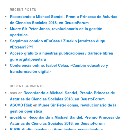
RECENT POSTS
Recordando a Michael Sandel, Premio Princesa de Asturias
de Ciencias Sociales 2018, en DeustoForum
Muere Sir Peter Jonas, revolucionario de la gestión
operística
Seguimos contigo #EnCasa / Zurekin jarraitzen dugu
#Etxean????
Acceso gratuito a nuestras publicaciones / Sarbide librea
gure argitalpenetara
Conferencia online. Isabel Celaá: «Cambio educativo y
transformación digital»
RECENT COMMENTS
reas
en
Recordando a Michael Sandel, Premio Princesa de
Asturias de Ciencias Sociales 2018, en DeustoForum
ASCVD Risk
en
Muere Sir Peter Jonas, revolucionario de la
gestión operística
mosbk
en
Recordando a Michael Sandel, Premio Princesa de
Asturias de Ciencias Sociales 2018, en DeustoForum
RUGE Audiovisuales
en
Arquitectura, espectáculo y