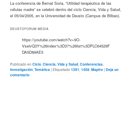
La conferencia de Bernat Soria, “Utilidad terapéutica de las
células madre” se celebró dentro del ciclo Ciencia, Vida y Salud,
el 05/04/2005, en la Universidad de Deusto (Campus de Bilbao).
DEUSTOFORUM MEDIA
https://youtube.com/watch?v=9O-
VseivQ3Y%26index%3D37%26list%3DPLC64529F
DA5D89AE5
Publicado en
Ciclo
,
Ciencia, Vida y Salud
,
Conferencias
,
Investigación
,
Temática
|
Etiquetado
1391
,
1408
,
Mapfre
|
Deja un
comentario