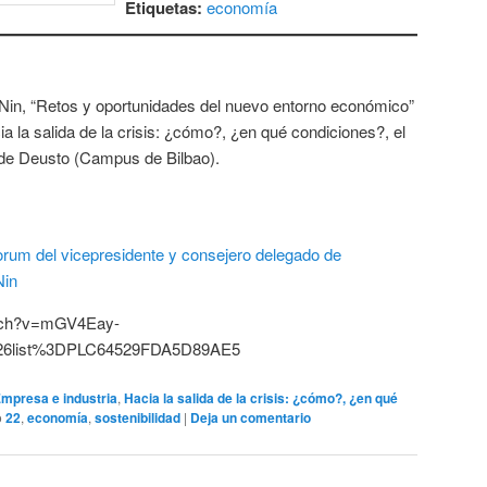
Etiquetas:
economía
Nin, “Retos y oportunidades del nuevo entorno económico”
ia la salida de la crisis: ¿cómo?, ¿en qué condiciones?, el
 de Deusto (Campus de Bilbao).
atch?v=mGV4Eay-
6list%3DPLC64529FDA5D89AE5
mpresa e industria
,
Hacia la salida de la crisis: ¿cómo?, ¿en qué
o
22
,
economía
,
sostenibilidad
|
Deja un comentario