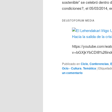
sostenible” se celebró dentro d
condiciones?, el 05/03/2014, 
DEUSTOFORUM MEDIA
https://youtube.com/wat
v=bGXjkYbCDI8%26in
Publicado en
Ciclo
,
Conferencias
,
E
Ocio - Cultura
,
Temática
|
Etiquetad
un comentario