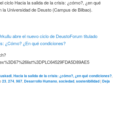
el ciclo Hacia la salida de la crisis: ¿cómo?, ¿en qué
en la Universidad de Deusto (Campus de Bilbao).
ch?
dex%3D67%26list%3DPLC64529FDA5D89AE5
uskadi
,
Hacia la salida de la crisis: ¿cómo?, ¿en qué condiciones?
,
o
23
,
274
,
987
,
Desarrollo Humano
,
sociedad
,
sostenibilidad
|
Deja