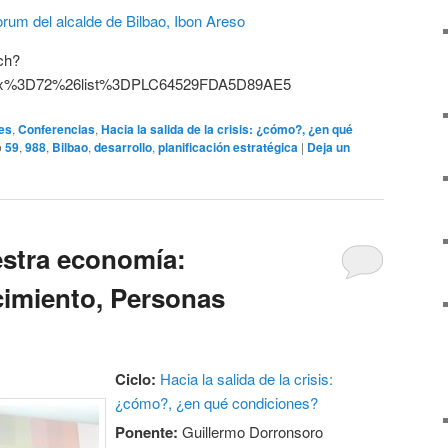
ch?
ex%3D72%26list%3DPLC64529FDA5D89AE5
es
,
Conferencias
,
Hacia la salida de la crisis: ¿cómo?, ¿en qué
o
59
,
988
,
Bilbao
,
desarrollo
,
planificación estratégica
|
Deja un
stra economía:
cimiento, Personas
Ciclo:
Hacia la salida de la crisis:
¿cómo?, ¿en qué condiciones?
Ponente:
Guillermo Dorronsoro