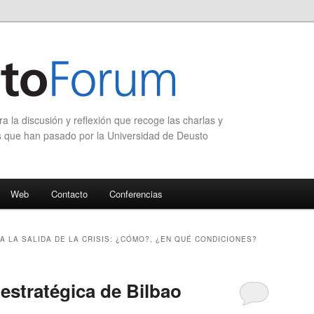
 la discusión y reflexión que recoge las charlas y
s que han pasado por la Universidad de Deusto
Web
Contacto
Conferencias
A LA SALIDA DE LA CRISIS: ¿CÓMO?, ¿EN QUÉ CONDICIONES?
 estratégica de Bilbao