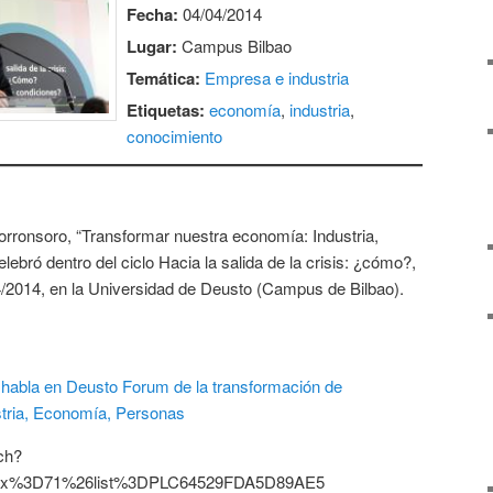
Fecha:
04/04/2014
Lugar:
Campus Bilbao
Temática:
Empresa e industria
Etiquetas:
economía
,
industria
,
conocimiento
orronsoro, “Transformar nuestra economía: Industria,
ebró dentro del ciclo Hacia la salida de la crisis: ¿cómo?,
4/2014, en la Universidad de Deusto (Campus de Bilbao).
ch?
dex%3D71%26list%3DPLC64529FDA5D89AE5