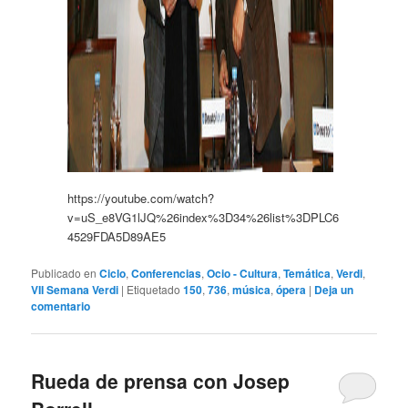
https://youtube.com/watch?
v=uS_e8VG1lJQ%26index%3D34%26list%3DPLC6
4529FDA5D89AE5
Publicado en
Ciclo
,
Conferencias
,
Ocio - Cultura
,
Temática
,
Verdi
,
VII Semana Verdi
|
Etiquetado
150
,
736
,
música
,
ópera
|
Deja un
comentario
Rueda de prensa con Josep