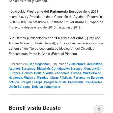
Acción Exterior y Defensa.
Fue elegido
Presidente del Parlamento Europeo
(julio 2004-
enero 2007) y Presidente de la Comisión de Ayuda al Desarrollo
(2007-2009). Ha presidido el
Instituto Universitario Europeo de
Florencia
desde enero del 2010 hasta junio 2012.
Sus últimas publicaciones son
“La crisis del euro”
, junto con
Andreu Missei (Editorial Turpial), y
“La gobernanza económica
del euro”
en “No es economía es ideología”, del Colectivo
Economistas frente la Crisis (Editorial Planeta).
Publicado en
Sin categorizar
|
Etiquetado
12 diciembre
,
actualidad
,
Asuntos Europeos
,
Bizkailab
,
Constitución Europea
,
Convención
Europea
,
Deusto
,
DeustoForum
,
economía
,
Europa
,
Ministerio de
Hacienda
,
Ministro
,
Miradas
,
Obras Públicas
,
Parlamento Europeo
,
política
,
Por que Europa
,
Porque la crisis
,
Presidente
,
Transportes
,
Unión Europea
|
Deja un comentario
Borrell visita Deusto
2