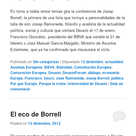
En torno a todos estos temas gira la conferencia de Josep
Borrell, la primera de una lista que incluye a personalidades de la
talla de son Josep Ramoneda, filósofo y analista de la actualidad
política, social y cultural que visitará Deusto el 17 de enero,
Francisco González, presidente del BBVA que vendrá el 21 de
febrero o José Manuel García-Margallo, Ministro de Asuntos
Exteriores, que ya ha confirmado que clausurará el ciclo.
Publicado en
Sin categorizar
|
Etiquetado
12 diciembre
,
actualidad
,
Asuntos Europeos
,
BBVA
,
Bizkailab
,
Constitución Europea
,
Convención Europea
,
Deusto
,
DeustoForum
,
diálogo
,
economía
,
Europa
,
Francisco
,
futuro
,
Jose Ramoneda
,
Josep Borrell
,
política
,
Por que Europa
,
Porque la crisis
,
Universidad de Deusto
|
Deja un
comentario
El eco de Borrell
Posted on
13 diciembre, 2012
Diversos medios de comunicación quisieron acercarse a Deusto