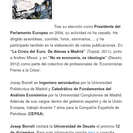
Tras su elección como
Presidente del
Parlamento
Europeo
en 2004, su actividad no ha cesado. Ha
dirigido asambleas, comités, foros, seminarios,… y ha
participado también en la elaboración de varias publicaciones. En
“La Crisis del Euro. De Atenas a Madrid”
(Turpial, 2011), junto
a Andreu Missé; y en
“No es economía, es ideología”
(Deusto,
2012) como parte del colectivo de profesionales de ‘Economistas
Frente a la Crisis’.
Josep Borrell
es
Ingeniero aeronáutico
por la Universidad
Politécnica de Madrid y
Catedrático de Fundamentos del
Análisis Económico
por la Universidad Complutense de Madrid.
Además de sus cargos dentro del gobierno español y de la Unión
Europea, trabajó durante 7 años para la Compañía Española de
Petróleos (
CEPSA
).
Josep Borrell
visitará la
Universidad de Deusto
el próximo
12
de diciembre
. Para más información pincha
aquí
o consulta