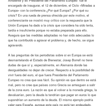
Ambiente y ex Presidente del Parlamento Europeo fue el
encargado de inaugurar, el 12 de diciembre, el Ciclo «Miradas a
Europa» con la conferencia ¿Por qué Europa? ¿Por qué su
crisis? En una rueda de prensa ofrecida por este motivo, el
conferenciante se mostró muy crítico con la respuesta que la
Unión Europea ha dado a la crisis que considera ha sido lenta,
tardía e insuficiente porque no estaba preparada para ello.
Asegura que las medidas adoptadas no han sido adecuadas lo
que ha contribuido a agravar el problema y, de hecho, se sigue
agravando.
A las preguntas de los periodistas sobre si en Europa se está
desmantelando el Estado de Bienestar, Josep Borrell no tiene
dudas de que sí y, especialmente, en Alemania donde las
desigualdades no dejan de crecer. Respecto a la posibilidad de
vivir fuera del euro, el que fuera Presidente del Parlamento
Europeo no crea que sea fácil. Su opinión es que dentro se está
mal, pero no cree que países como Grecia se arriesguen a salir
de la zona euro. La razón es que al volver a la moneda griega, la
devaluarían, pero la deuda la tendrían que pagar en euros lo que
supondrían un aumento de la deuda. El mismo ejemplo podría
valer para España, aunque este país no está tan endeudado.