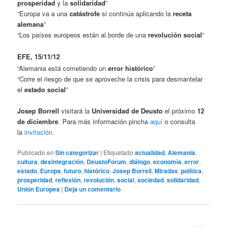
prosperidad
y la
solidaridad
”
“Europa va a una
catástrofe
si continúa aplicando la
receta
alemana
”
“Los países europeos están al borde de una
revolución social
”
EFE, 15/11/12
“Alemania está cometiendo un
error histórico
”
“Corre el riesgo de que se aproveche la crisis para desmantelar
el
estado social
”
Josep Borrell
visitará la
Universidad de Deusto
el próximo
12
de diciembre
. Para más información pincha
aquí
o consulta
la
invitación
.
Publicado en
Sin categorizar
|
Etiquetado
actualidad
,
Alemania
,
cultura
,
desintegración
,
DeustoForum
,
diálogo
,
economía
,
error
,
estado
,
Europa
,
futuro
,
histórico
,
Josep Borrell
,
Miradas
,
política
,
prosperidad
,
reflexión
,
revolución
,
social
,
sociedad
,
solidaridad
,
Unión Europea
|
Deja un comentario