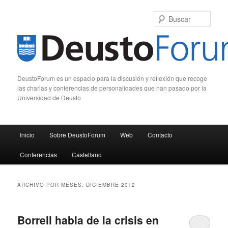
Busc
DeustoForum es un espacio para la discusión y reflexión que recoge
las charlas y conferencias de personalidades que han pasado por la
Universidad de Deusto
Menú principal
Inicio
Sobre DeustoForum
Web
Contacto
Ir al contenido principal
Ir al contenido secundario
Conferencias
Castellano
ARCHIVO POR MESES:
DICIEMBRE 2012
Borrell habla de la crisis en