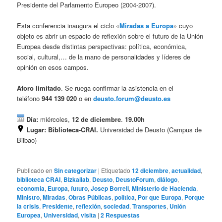
Presidente del Parlamento Europeo (2004-2007).
Esta conferencia inaugura el ciclo «
Miradas a Europa
» cuyo
objeto es abrir un espacio de reflexión sobre el futuro de la Unión
Europea desde distintas perspectivas: política, económica,
social, cultural,… de la mano de personalidades y líderes de
opinión en esos campos.
Aforo limitado
. Se ruega confirmar la asistencia en el
teléfono
944 139 020
o en
deusto.forum@deusto.es
Día:
miércoles,
12 de diciembre
.
19.00h
Lugar:
Biblioteca-CRAI.
Universidad de Deusto (Campus de
Bilbao)
Publicado en
Sin categorizar
|
Etiquetado
12 diciembre
,
actualidad
,
biblioteca CRAI
,
Bizkailab
,
Deusto
,
DeustoForum
,
diálogo
,
economía
,
Europa
,
futuro
,
Josep Borrell
,
Ministerio de Hacienda
,
Ministro
,
Miradas
,
Obras Públicas
,
política
,
Por que Europa
,
Porque
la crisis
,
Presidente
,
reflexión
,
sociedad
,
Transportes
,
Unión
Europea
,
Universidad
,
visita
|
2
Respuestas