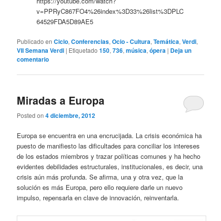
https://youtube.com/watch?
v=PPRyC867FO4%26index%3D33%26list%3DPLC
64529FDA5D89AE5
Publicado en
Ciclo
,
Conferencias
,
Ocio - Cultura
,
Temática
,
Verdi
,
VII Semana Verdi
|
Etiquetado
150
,
736
,
música
,
ópera
|
Deja un
comentario
Miradas a Europa
Posted on
4 diciembre, 2012
Europa se encuentra en una encrucijada. La crisis económica ha
puesto de manifiesto las dificultades para conciliar los intereses
de los estados miembros y trazar políticas comunes y ha hecho
evidentes debilidades estructurales, institucionales, es decir, una
crisis aún más profunda. Se afirma, una y otra vez, que la
solución es más Europa, pero ello requiere darle un nuevo
impulso, repensarla en clave de innovación, reinventarla.