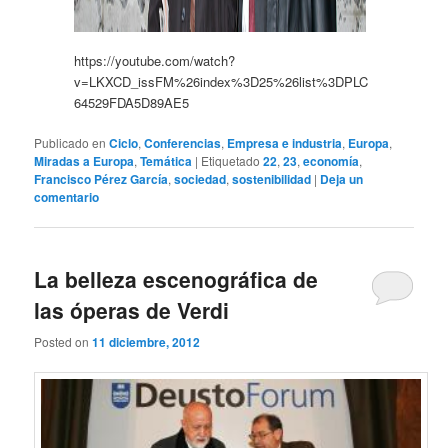
https://youtube.com/watch?
v=LKXCD_issFM%26index%3D25%26list%3DPLC
64529FDA5D89AE5
Publicado en
Ciclo
,
Conferencias
,
Empresa e industria
,
Europa
,
Miradas a Europa
,
Temática
|
Etiquetado
22
,
23
,
economía
,
Francisco Pérez García
,
sociedad
,
sostenibilidad
|
Deja un
comentario
La belleza escenográfica de
las óperas de Verdi
Posted on
11 diciembre, 2012