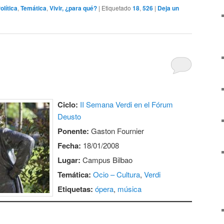
olítica
,
Temática
,
Vivir, ¿para qué?
|
Etiquetado
18
,
526
|
Deja un
Ciclo:
II Semana Verdi en el Fórum
Deusto
Ponente:
Gaston Fournier
Fecha:
18/01/2008
Lugar:
Campus Bilbao
Temática:
Ocio – Cultura
,
Verdi
Etiquetas:
ópera
,
música