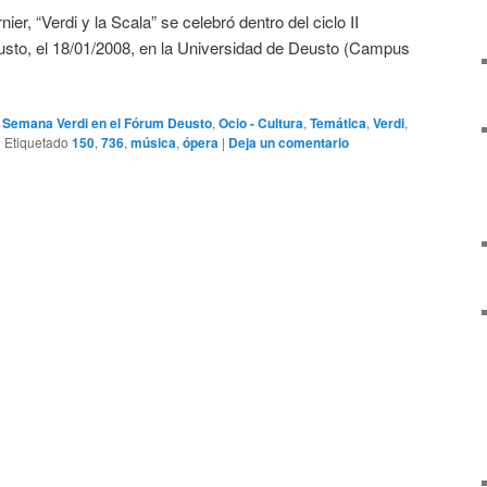
er, “Verdi y la Scala” se celebró dentro del ciclo II
sto, el 18/01/2008, en la Universidad de Deusto (Campus
I Semana Verdi en el Fórum Deusto
,
Ocio - Cultura
,
Temática
,
Verdi
,
|
Etiquetado
150
,
736
,
música
,
ópera
|
Deja un comentario