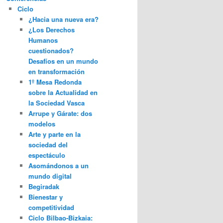
Ciclo
¿Hacia una nueva era?
¿Los Derechos
Humanos
cuestionados?
Desafíos en un mundo
en transformación
1º Mesa Redonda
sobre la Actualidad en
la Sociedad Vasca
Arrupe y Gárate: dos
modelos
Arte y parte en la
sociedad del
espectáculo
Asomándonos a un
mundo digital
Begiradak
Bienestar y
competitividad
Ciclo Bilbao-Bizkaia: