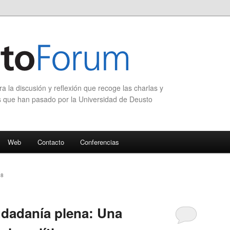
 la discusión y reflexión que recoge las charlas y
s que han pasado por la Universidad de Deusto
Web
Contacto
Conferencias
08
udadanía plena: Una