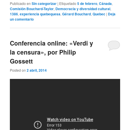
Publicado en
Sin categorizar
|
Etiquetado
5 de febrero
,
Cánada
,
Comisión Bouchard-Taylor
,
Democracia y diversidad cultural
,
1386
,
experiencia quebequesa
,
Gérard Bouchard
,
Quebec
|
Deja
un comentario
Conferencia online: «Verdi y
la censura», por Philip
Gossett
Posted on
2 abril, 2014