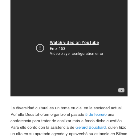
La diversidad cultural es un tema crucial en la sociedad actual.
Por ello DeustoForum organizó el pasado
5 de febrero
una
conferencia para tratar de analizar más a fondo dicha cuestión.
Para ello contó con la asistencia de
Gerard Bouchard
, quien hizo
un alto en su apretada agenda y aprovechó su estancia en Bilbao