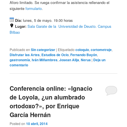
Aforo limitado. Se ruega confirmar la asistencia rellenando el
siguiente
formulario
.
Día:
lunes, 5 de mayo. 19.00 horas
Lugar:
Sala Garate de la Universidad de Deusto. Campus
Bilbao
Publicado en
Sin categorizar
|
Etiquetado
coloquio
,
cortometraje
,
Disfrutar las Artes
,
Estudios de Ocio
,
Fernando Bayón
,
gastronomía
,
Iván Miñambres
,
Josean Alija
,
Nerua
|
Deja un
comentario
Conferencia online: «Ignacio
de Loyola, ¿un alumbrado
ortodoxo?», por Enrique
García Hernán
Posted on
10 abril, 2014