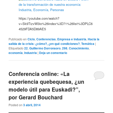
https://youtube.com/watch?
v=Sk9TizvW3io%26index%3D71%26list%3DPLC6
4529FDA5D89AE5
Publicado en
Ciclo
,
Conferencias
,
Empresa e industria
,
Hacia la
salida de la crisis: ¿cómo?, ¿en qué condiciones?
,
Temática
|
Etiquetado
22
,
Guillermo Dorronsoro
,
298
,
Conocimiento
,
economía
,
Industria
|
Deja un comentario
Conferencia online: «La
experiencia quebequesa, ¿un
modelo útil para Euskadi?”,
por Gerard Bouchard
Posted on
3 abril, 2014