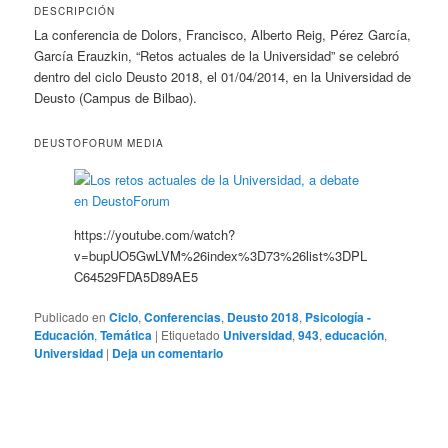
DESCRIPCIÓN
La conferencia de Dolors, Francisco, Alberto Reig, Pérez García,
García Erauzkin, “Retos actuales de la Universidad” se celebró
dentro del ciclo Deusto 2018, el 01/04/2014, en la Universidad de
Deusto (Campus de Bilbao).
DEUSTOFORUM MEDIA
https://youtube.com/watch?
v=bupUO5GwLVM%26index%3D73%26list%3DPL
C64529FDA5D89AE5
Publicado en
Ciclo
,
Conferencias
,
Deusto 2018
,
Psicología -
Educación
,
Temática
|
Etiquetado
Universidad
,
943
,
educación
,
Universidad
|
Deja un comentario