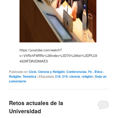
https://youtube.com/watch?
v=VitRchF8RRs%26index%3D70%26list%3DPLC6
4529FDA5D89AE5
Publicado en
Ciclo
,
Ciencia y Religión
,
Conferencias
,
Fe - Ética -
Religión
,
Temática
|
Etiquetado
218
,
219
,
ciencia
,
religión
|
Deja un
comentario
Retos actuales de la
Universidad