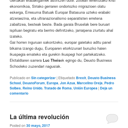
Gertakari erabakigarriek astintzen dute: 2008an lehertutako krisi
ekonomikoa, Siriako gerraren ondoriozko migrazioen olatu
eskerga, Erresuma Batuak Europar Batasuna uzteko erabaki
atzeraezina, eta ultranazionalismo separatisten erretena
zabaltzea, besteak beste. Bada garaia Bruselak bere buruari
ispiluan begiratu eta berriro definitzeko, jarraipena ziurtatu ahal
izateko.
Gai horren inguruan sakontzeko, europar gaietako aditu panel
bikaina izango dugu, Europaren etorkizunari buruzko haien
ikuspegia emateko eta gurekin ikuspegi hori partekatzeko.
Ekitaldiaren sarrera
Luc Theis
ek egingo du, Deusto Business
Schooleko zuzendari nagusiak.
Publicado en
Sin categorizar
|
Etiquetado
Brexit
,
Deusto Business
School
,
DeustoForum
,
Europa
,
Jon Azua
,
Marcelino Oreja
,
Pedro
Solbes
,
Reino Unido
,
Tratado de Roma
,
Unión Europea
|
Deja un
comentario
La última revolución
Posted on
30 mayo, 2017