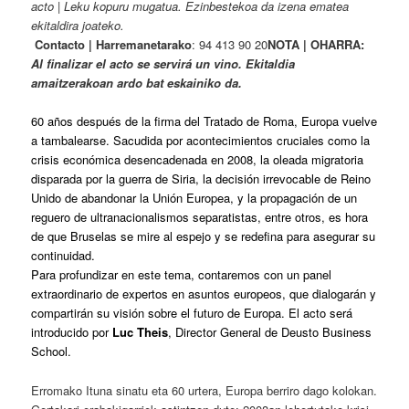
acto | Leku kopuru mugatua. Ezinbestekoa da izena ematea
ekitaldira joateko.
Contacto | Harremanetarako
: 94 413 90 20
NOTA | OHARRA:
Al finalizar el acto se servirá un vino. Ekitaldia
amaitzerakoan ardo bat eskainiko da.
60 años después de la firma del Tratado de Roma, Europa vuelve
a tambalearse. Sacudida por acontecimientos cruciales como la
crisis económica desencadenada en 2008, la oleada migratoria
disparada por la guerra de Siria, la decisión irrevocable de Reino
Unido de abandonar la Unión Europea, y la propagación de un
reguero de ultranacionalismos separatistas, entre otros, es hora
de que Bruselas se mire al espejo y se redefina para asegurar su
continuidad.
Para profundizar en este tema, contaremos con un panel
extraordinario de expertos en asuntos europeos, que dialogarán y
compartirán su visión sobre el futuro de Europa. El acto será
introducido por
Luc Theis
, Director General de Deusto Business
School.
Erromako Ituna sinatu eta 60 urtera, Europa berriro dago kolokan.