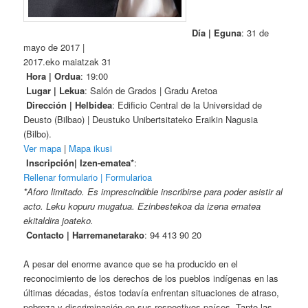
Día | Eguna
: 31 de
mayo de 2017 |
2017.eko maiatzak 31
Hora | Ordua
: 19:00
Lugar | Lekua
: Salón de Grados | Gradu Aretoa
Dirección | Helbidea
: Edificio Central de la Universidad de
Deusto (Bilbao) | Deustuko Unibertsitateko Eraikin Nagusia
(Bilbo).
Ver mapa
|
Mapa ikusi
Inscripción| Izen-ematea*
:
Rellenar formulario | Formularioa
*Aforo limitado. Es imprescindible inscribirse para poder asistir al
acto. Leku kopuru mugatua. Ezinbestekoa da izena ematea
ekitaldira joateko.
Contacto | Harremanetarako
: 94 413 90 20
A pesar del enorme avance que se ha producido en el
reconocimiento de los derechos de los pueblos indígenas en las
últimas décadas, éstos todavía enfrentan situaciones de atraso,
pobreza y discriminación en sus respectivos países. Tanto las