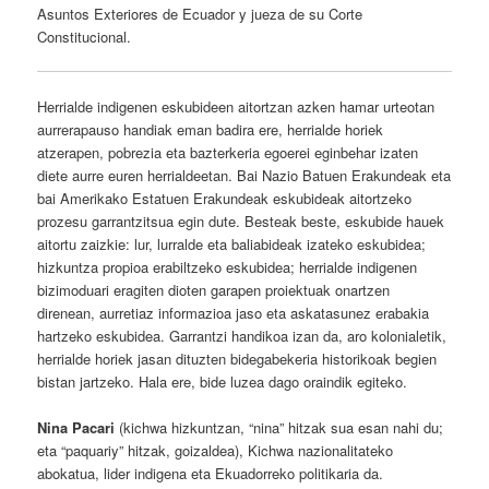
Asuntos Exteriores de Ecuador y jueza de su Corte
Constitucional.
Herrialde indigenen eskubideen aitortzan azken hamar urteotan
aurrerapauso handiak eman badira ere, herrialde horiek
atzerapen, pobrezia eta bazterkeria egoerei eginbehar izaten
diete aurre euren herrialdeetan. Bai Nazio Batuen Erakundeak eta
bai Amerikako Estatuen Erakundeak eskubideak aitortzeko
prozesu garrantzitsua egin dute. Besteak beste, eskubide hauek
aitortu zaizkie: lur, lurralde eta baliabideak izateko eskubidea;
hizkuntza propioa erabiltzeko eskubidea; herrialde indigenen
bizimoduari eragiten dioten garapen proiektuak onartzen
direnean, aurretiaz informazioa jaso eta askatasunez erabakia
hartzeko eskubidea. Garrantzi handikoa izan da, aro kolonialetik,
herrialde horiek jasan dituzten bidegabekeria historikoak begien
bistan jartzeko. Hala ere, bide luzea dago oraindik egiteko.
Nina Pacari
(kichwa hizkuntzan, “nina” hitzak sua esan nahi du;
eta “paquariy” hitzak, goizaldea), Kichwa nazionalitateko
abokatua, lider indigena eta Ekuadorreko politikaria da.