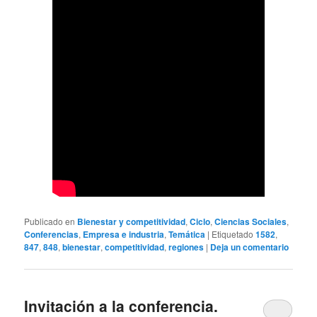
Publicado en
Bienestar y competitividad
,
Ciclo
,
Ciencias Sociales
,
Conferencias
,
Empresa e industria
,
Temática
|
Etiquetado
1582
,
847
,
848
,
bienestar
,
competitividad
,
regiones
|
Deja un comentario
Invitación a la conferencia.