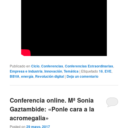
Publicado en
Ciclo
,
Conferencias
,
Conferencias Extraordinarias
,
Empresa e industria
,
Innovación
,
Temática
|
Etiquetado
16
,
EVE
,
BBVA
,
energía
,
Revolución digital
|
Deja un comentario
Conferencia online. Mª Sonia
Gaztambide: «Ponle cara a la
acromegalia»
Posted on
29 mayo, 2017