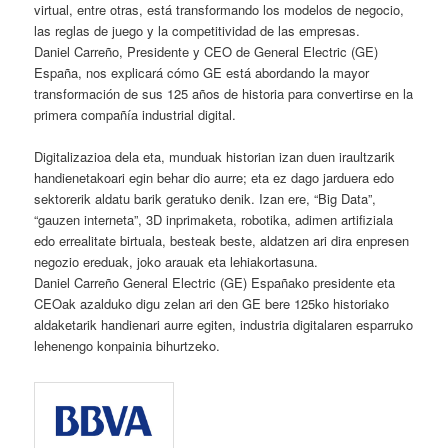
virtual, entre otras, está transformando los modelos de negocio,
las reglas de juego y la competitividad de las empresas.
Daniel Carreño, Presidente y CEO de General Electric (GE)
España, nos explicará cómo GE está abordando la mayor
transformación de sus 125 años de historia para convertirse en la
primera compañía industrial digital.
Digitalizazioa dela eta, munduak historian izan duen iraultzarik
handienetakoari egin behar dio aurre; eta ez dago jarduera edo
sektorerik aldatu barik geratuko denik. Izan ere, “Big Data”,
“gauzen interneta”, 3D inprimaketa, robotika, adimen artifiziala
edo errealitate birtuala, besteak beste, aldatzen ari dira enpresen
negozio ereduak, joko arauak eta lehiakortasuna.
Daniel Carreño General Electric (GE) Españako presidente eta
CEOak azalduko digu zelan ari den GE bere 125ko historiako
aldaketarik handienari aurre egiten, industria digitalaren esparruko
lehenengo konpainia bihurtzeko.