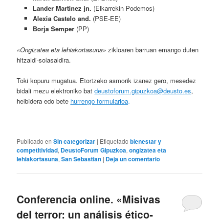
Lander Martinez jn.
(Elkarrekin Podemos)
Alexia Castelo and.
(PSE-EE)
Borja Semper
(PP)
«Ongizatea eta lehiakortasuna»
zikloaren barruan emango duten
hitzaldi-solasaldira.
Toki kopuru mugatua. Etortzeko asmorik izanez gero, mesedez
bidali mezu elektroniko bat
deustoforum.gipuzkoa@deusto.es
,
helbidera edo bete
hurrengo formularioa
.
Publicado en
Sin categorizar
|
Etiquetado
bienestar y
competitividad
,
DeustoForum Gipuzkoa
,
ongizatea eta
lehiakortasuna
,
San Sebastian
|
Deja un comentario
Conferencia online. «Misivas
del terror: un análisis ético-