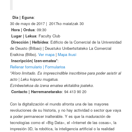
Día | Eguna
:
30 de mayo de 2017 | 2017ko maiatzak 30
Hora | Ordua
: 09:30
Lugar | Lekua
: Faculty Club
Dirección | Helbidea
: Edificio de la Comercial de la Universidad
de Deusto (Bilbao) | Deustuko Unibertsitateko La Comercial
Eraikina (Bilbo).
Ver mapa
|
Mapa ikusi
Inscripción| Izen-ematea*
:
Rellenar formulario | Formularioa
*Aforo limitado. Es imprescindible inscribirse para poder asistir al
acto |
Leku kopuru mugatua.
Ezinbestekoa da izena ematea ekitaldira joateko.
Contacto | Harremanetarako
: 94 413 90 20
Con la digitalización el mundo afronta una de las mayores
revoluciones de su historia, y no hay actividad o sector que vaya
a poder permanecer inalterable. Y es que la maduración de
tecnologías como el «Big Data», el «Internet de las cosas», la
impresión 3D, la robótica, la inteligencia artificial o la realidad