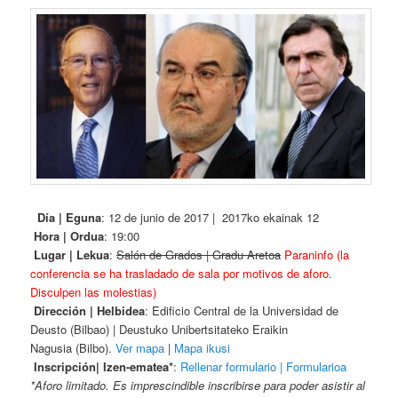
Día | Eguna
: 12 de junio de 2017 | 2017ko ekainak 12
Hora | Ordua
: 19:00
Lugar | Lekua
:
Salón de Grados | Gradu Aretoa
Paraninfo (la
conferencia se ha trasladado de sala por motivos de aforo.
Disculpen las molestias)
Dirección | Helbidea
: Edificio Central de la Universidad de
Deusto (Bilbao) | Deustuko Unibertsitateko Eraikin
Nagusia (Bilbo).
Ver mapa
|
Mapa ikusi
Inscripción| Izen-ematea*
:
Rellenar formulario | Formularioa
*Aforo limitado. Es imprescindible inscribirse para poder asistir al