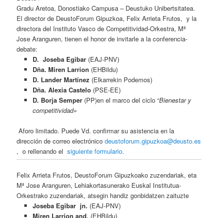
Gradu Aretoa, Donostiako Campusa – Deustuko Unibertsitatea.
El director de DeustoForum Gipuzkoa, Felix Arrieta Frutos, y la
directora del Instituto Vasco de Competitividad-Orkestra, Mª
Jose Aranguren, tienen el honor de invitarle a la conferencia-
debate:
D.
Joseba Egibar
(EAJ-PNV)
Dña. Miren Larrion
(EHBildu)
D. Lander Martínez
(Elkarrekin Podemos)
Dña. Alexia Castelo
(PSE-EE)
D. Borja Semper
(PP)en el marco del ciclo “
Bienestar y
competitividad»
Aforo limitado. Puede Vd. confirmar su asistencia en la
dirección de correo electrónico
deustoforum.gipuzkoa@deusto.es
, o rellenando el
siguiente formulario
.
Felix Arrieta Frutos, DeustoForum Gipuzkoako zuzendariak, eta
Mª Jose Aranguren, Lehiakortasunerako Euskal Institutua-
Orkestrako zuzendariak, atsegin handiz gonbidatzen zaituzte
Joseba Egibar jn.
(EAJ-PNV)
Miren Larrion and.
(EHBildu)