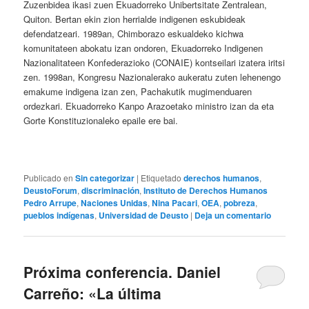
Zuzenbidea ikasi zuen Ekuadorreko Unibertsitate Zentralean,
Quiton. Bertan ekin zion herrialde indigenen eskubideak
defendatzeari. 1989an, Chimborazo eskualdeko kichwa
komunitateen abokatu izan ondoren, Ekuadorreko Indigenen
Nazionalitateen Konfederazioko (CONAIE) kontseilari izatera iritsi
zen. 1998an, Kongresu Nazionalerako aukeratu zuten lehenengo
emakume indigena izan zen, Pachakutik mugimenduaren
ordezkari. Ekuadorreko Kanpo Arazoetako ministro izan da eta
Gorte Konstituzionaleko epaile ere bai.
Publicado en
Sin categorizar
|
Etiquetado
derechos humanos
,
DeustoForum
,
discriminación
,
Instituto de Derechos Humanos
Pedro Arrupe
,
Naciones Unidas
,
Nina Pacari
,
OEA
,
pobreza
,
pueblos indígenas
,
Universidad de Deusto
|
Deja un comentario
Próxima conferencia. Daniel
Carreño: «La última