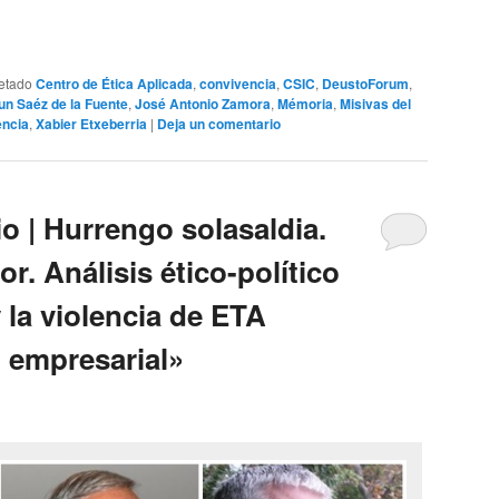
etado
Centro de Ética Aplicada
,
convivencia
,
CSIC
,
DeustoForum
,
un Saéz de la Fuente
,
José Antonio Zamora
,
Mémoria
,
Misivas del
encia
,
Xabier Etxeberria
|
Deja un comentario
o | Hurrengo solasaldia.
or. Análisis ético-político
y la violencia de ETA
 empresarial»