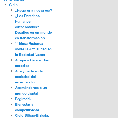
Ciclo
¿Hacia una nueva era?
¿Los Derechos
Humanos
cuestionados?
Desafíos en un mundo
en transformación
1º Mesa Redonda
sobre la Actualidad en
la Sociedad Vasca
Arrupe y Gárate: dos
modelos
Arte y parte en la
sociedad del
espectáculo
Asomándonos a un
mundo digital
Begiradak
Bienestar y
competitividad
Ciclo Bilbao-Bizkaia: