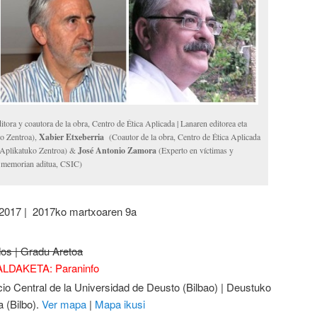
itora y coautora de la obra, Centro de Ética Aplicada | Lanaren editorea eta
ko Zentroa),
Xabier Etxeberria
(Coautor de la obra, Centro de Ética Aplicada
a Aplikatuko Zentroa) &
José Antonio Zamora
(Experto en víctimas y
a memorian aditua, CSIC)
 2017 | 2017ko martxoaren 9a
os | Gradu Aretoa
LDAKETA: Paraninfo
icio Central de la Universidad de Deusto (Bilbao) | Deustuko
a (Bilbo).
Ver mapa
|
Mapa ikusi