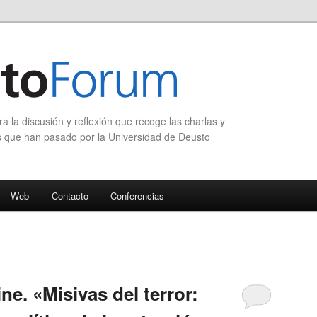
 la discusión y reflexión que recoge las charlas y
s que han pasado por la Universidad de Deusto
Web
Contacto
Conferencias
ne. «Misivas del terror: