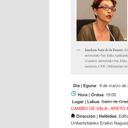
Izaskun Saéz de la Fuente
(Ed
autoreetako bat, Etika Aplikatu
| Lanaren autoreetako bat, Etik
memoria, CSIC | Biktimetan et
Día | Eguna
: 9 de marzo de
Hora | Ordua
: 19:00
Lugar | Lekua
:
Salón de Grad
CAMBIO DE SALA / ARETO A
Dirección | Helbidea
: Edif
Unibertsitateko Eraikin Nagusi