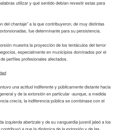
alabras utilizar y qué sentido debían revestir estas para
ión del chantaje” a la que contribuyeron, de muy distintas
xtorsionadas, fue determinante para su persistencia.
torsión muestra la proyección de los tentáculos del terror
negocios, especialmente en municipios dominados por el
d de perfiles profesionales afectados.
idad
tuvo una actitud indiferente y públicamente distante hacia
general y de la extorsión en particular -aunque, a medida
lencia crecía, la indiferencia pública se combinase con el
a izquierda abertzale y de su vanguardia juvenil jaleó a los
o contribuyó a que la dinámica de la extorsión y de las