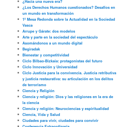
¿Hacia una nueva era?
¿Los Derechos Humanos cuestionados? Desafíos en
un mundo en transformación
1º Mesa Redonda sobre la Actualidad en la Sociedad
Vasca
Arrupe y Gárate: dos modelos
Arte y parte en la sociedad del espectáculo
Asomándonos a un mundo digital
Begiradak
Bienestar y competitividad
Ciclo Bilbao-Bizkaia: protagonistas del futuro
Ciclo Innovación y Universidad
Ciclo Justicia para la convivencia. Justicia retributiva
y justicia restaurativa: su articulación en los delitos
de terrorismo
Ciencia y Religión
Ciencia y religión: Dios y las religiones en la era de
la ciencia
Ciencia y religión: Neurociencias y espiritualidad
Ciencia, Vida y Salud
Ciudades para vivir, ciudades para convivir
Conferencia Extraordinaria