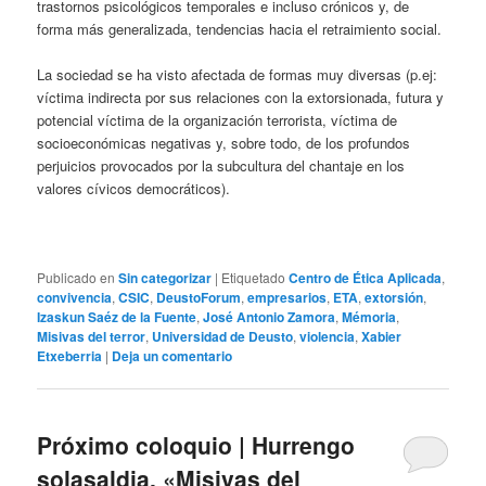
trastornos psicológicos temporales e incluso crónicos y, de
forma más generalizada, tendencias hacia el retraimiento social.
La sociedad se ha visto afectada de formas muy diversas (p.ej:
víctima indirecta por sus relaciones con la extorsionada, futura y
potencial víctima de la organización terrorista, víctima de
socioeconómicas negativas y, sobre todo, de los profundos
perjuicios provocados por la subcultura del chantaje en los
valores cívicos democráticos).
Publicado en
Sin categorizar
|
Etiquetado
Centro de Ética Aplicada
,
convivencia
,
CSIC
,
DeustoForum
,
empresarios
,
ETA
,
extorsión
,
Izaskun Saéz de la Fuente
,
José Antonio Zamora
,
Mémoria
,
Misivas del terror
,
Universidad de Deusto
,
violencia
,
Xabier
Etxeberria
|
Deja un comentario
Próximo coloquio | Hurrengo
solasaldia. «Misivas del