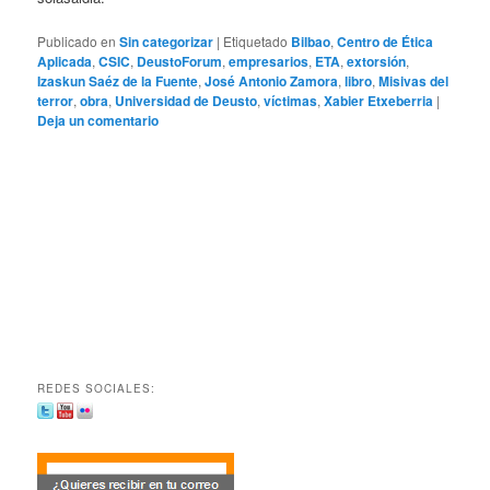
Publicado en
Sin categorizar
|
Etiquetado
Bilbao
,
Centro de Ética
Aplicada
,
CSIC
,
DeustoForum
,
empresarios
,
ETA
,
extorsión
,
Izaskun Saéz de la Fuente
,
José Antonio Zamora
,
libro
,
Misivas del
terror
,
obra
,
Universidad de Deusto
,
víctimas
,
Xabier Etxeberria
|
Deja un comentario
REDES SOCIALES: