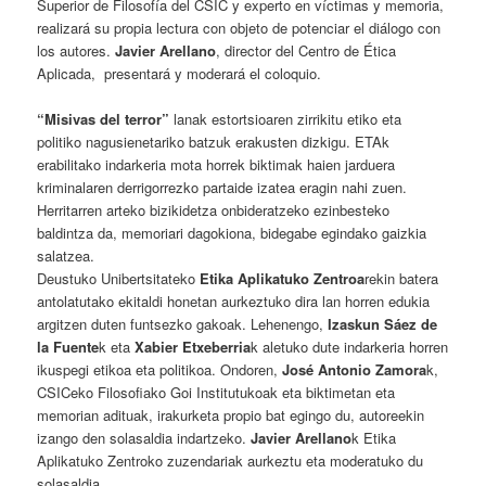
Superior de Filosofía del CSIC y experto en víctimas y memoria,
realizará su propia lectura con objeto de potenciar el diálogo con
los autores.
Javier Arellano
, director del Centro de Ética
Aplicada, presentará y moderará el coloquio.
“Misivas del terror”
lanak estortsioaren zirrikitu etiko eta
politiko nagusienetariko batzuk erakusten dizkigu. ETAk
erabilitako indarkeria mota horrek biktimak haien jarduera
kriminalaren derrigorrezko partaide izatea eragin nahi zuen.
Herritarren arteko bizikidetza onbideratzeko ezinbesteko
baldintza da, memoriari dagokiona, bidegabe egindako gaizkia
salatzea.
Deustuko Unibertsitateko
Etika Aplikatuko Zentroa
rekin batera
antolatutako ekitaldi honetan aurkeztuko dira lan horren edukia
argitzen duten funtsezko gakoak. Lehenengo,
Izaskun Sáez de
la Fuente
k eta
Xabier Etxeberria
k aletuko dute indarkeria horren
ikuspegi etikoa eta politikoa. Ondoren,
José Antonio Zamora
k,
CSICeko Filosofiako Goi Institutukoak eta biktimetan eta
memorian adituak, irakurketa propio bat egingo du, autoreekin
izango den solasaldia indartzeko.
Javier Arellano
k Etika
Aplikatuko Zentroko zuzendariak aurkeztu eta moderatuko du
solasaldia.