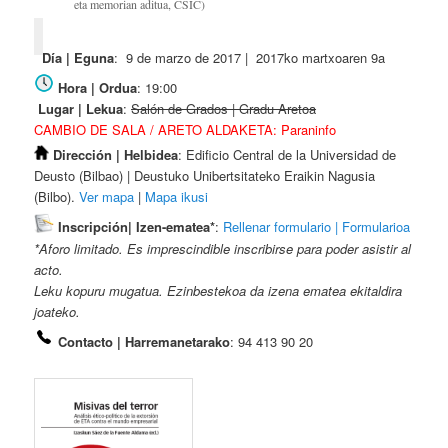
eta memorian aditua, CSIC)
Día | Eguna
: 9 de marzo de 2017 | 2017ko martxoaren 9a
Hora | Ordua
: 19:00
Lugar | Lekua
:
Salón de Grados | Gradu Aretoa
CAMBIO DE SALA / ARETO ALDAKETA: Paraninfo
Dirección | Helbidea
: Edificio Central de la Universidad de
Deusto (Bilbao) | Deustuko Unibertsitateko Eraikin Nagusia
(Bilbo).
Ver mapa
|
Mapa ikusi
Inscripción| Izen-ematea*
:
Rellenar formulario | Formularioa
*Aforo limitado. Es imprescindible inscribirse para poder asistir al
acto.
Leku kopuru mugatua. Ezinbestekoa da izena ematea ekitaldira
joateko.
Contacto | Harremanetarako
: 94 413 90 20