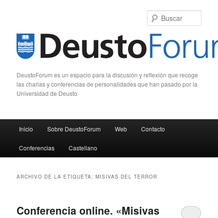
Busc
DeustoForum es un espacio para la discusión y reflexión que recoge
las charlas y conferencias de personalidades que han pasado por la
Universidad de Deusto
Menú principal
Inicio
Sobre DeustoForum
Web
Contacto
Ir al contenido principal
Ir al contenido secundario
Conferencias
Castellano
ARCHIVO DE LA ETIQUETA:
MISIVAS DEL TERROR
Conferencia online. «Misivas