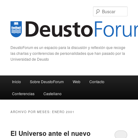
Busc
DeustoForum es un espacio para la discusión y reflexión que recoge
las charlas y conferencias de personalidades que han pasado por la
Universidad de Deusto
Menú principal
Inicio
Sobre DeustoForum
Web
Contacto
Ir al contenido principal
Ir al contenido secundario
Conferencias
Castellano
ARCHIVO POR MESES:
ENERO 2001
El Universo ante el nuevo