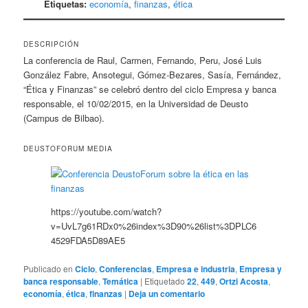
Etiquetas:
economía
,
finanzas
,
ética
DESCRIPCIÓN
La conferencia de Raul, Carmen, Fernando, Peru, José Luis
González Fabre, Ansotegui, Gómez-Bezares, Sasía, Fernández,
“Ética y Finanzas” se celebró dentro del ciclo Empresa y banca
responsable, el 10/02/2015, en la Universidad de Deusto
(Campus de Bilbao).
DEUSTOFORUM MEDIA
https://youtube.com/watch?
v=UvL7g61RDx0%26index%3D90%26list%3DPLC6
4529FDA5D89AE5
Publicado en
Ciclo
,
Conferencias
,
Empresa e industria
,
Empresa y
banca responsable
,
Temática
|
Etiquetado
22
,
449
,
Ortzi Acosta
,
economía
,
ética
,
finanzas
|
Deja un comentario