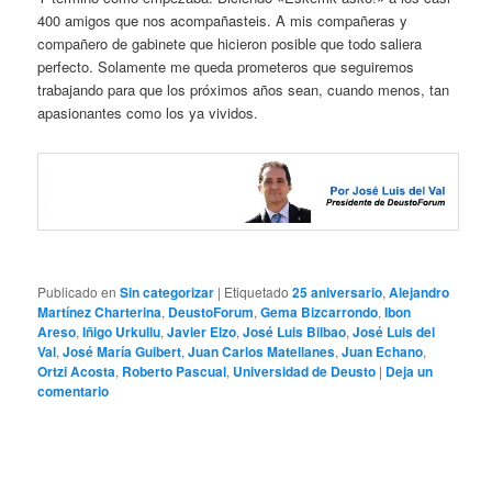
400 amigos que nos acompañasteis. A mis compañeras y
compañero de gabinete que hicieron posible que todo saliera
perfecto. Solamente me queda prometeros que seguiremos
trabajando para que los próximos años sean, cuando menos, tan
apasionantes como los ya vividos.
Publicado en
Sin categorizar
|
Etiquetado
25 aniversario
,
Alejandro
Martínez Charterina
,
DeustoForum
,
Gema Bizcarrondo
,
Ibon
Areso
,
Iñigo Urkullu
,
Javier Elzo
,
José Luis Bilbao
,
José Luis del
Val
,
José María Guibert
,
Juan Carlos Matellanes
,
Juan Echano
,
Ortzi Acosta
,
Roberto Pascual
,
Universidad de Deusto
|
Deja un
comentario