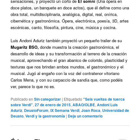
sensaciones, y proyectó un corto de
El somni
(Una ópera en
doce platos, un banquete en doce actos), que él define como una
obra total, multidisciplinaria, analógica, digital, real, onírica,
cibernética y gastronómica. Ópera, electrónica, poesía, 3D, artes
escénicas, canto, filosofía, pintura, cine, música y cocina.
Luis Andoni Aduriz también proyectó un pequeño trailer de su
Mugaritz BSO,
donde muestra la creación gastronómica, el
desarrollo de ideas y su transformación al terreno de la creación
musical, aprovechando el gran abanico de colorido, plasticidad y
texturas que nos brindan ambos mundos, el gastronómico y el
musical. Jugó al engaño con la voz del contratenor vitoriano
Carlos Mena, y con su carpaccio de sandía que, como podéis
ver, parece lo que no es.
Publicado en
Sin categorizar
|
Etiquetado
"Seis vueltas de tuerca
sobre Verdi"
,
27 de enero de 2015
,
ABAO/OLBE
,
Andoni Luis
Aduriz
,
DeustoForum
,
IX Semana Verdi
,
Joan Roca
,
Universidad de
Deusto
,
Verdi y la gastronomía
|
Deja un comentario