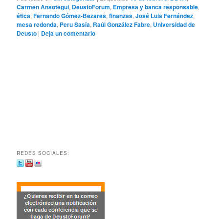
Carmen Ansotegui
,
DeustoForum
,
Empresa y banca responsable
,
ética
,
Fernando Gómez-Bezares
,
finanzas
,
José Luis Fernández
,
mesa redonda
,
Peru Sasía
,
Raúl González Fabre
,
Universidad de
Deusto
|
Deja un comentario
REDES SOCIALES: