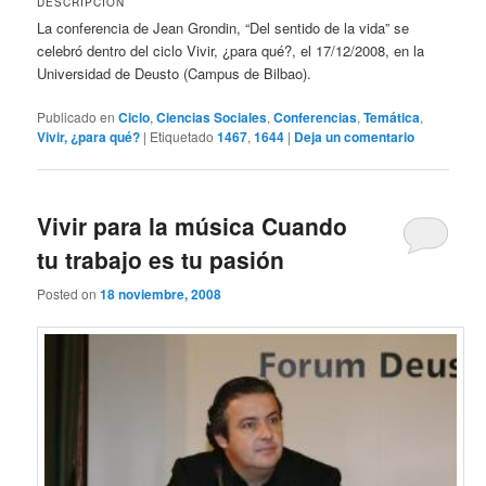
DESCRIPCIÓN
La conferencia de Jean Grondin, “Del sentido de la vida” se
celebró dentro del ciclo Vivir, ¿para qué?, el 17/12/2008, en la
Universidad de Deusto (Campus de Bilbao).
Publicado en
Ciclo
,
Ciencias Sociales
,
Conferencias
,
Temática
,
Vivir, ¿para qué?
|
Etiquetado
1467
,
1644
|
Deja un comentario
Vivir para la música Cuando
tu trabajo es tu pasión
Posted on
18 noviembre, 2008