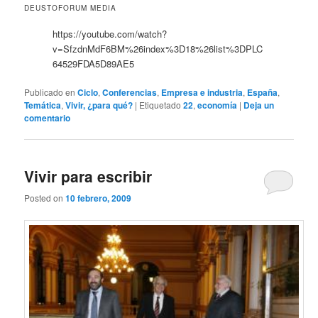
DEUSTOFORUM MEDIA
https://youtube.com/watch?
v=SfzdnMdF6BM%26index%3D18%26list%3DPLC
64529FDA5D89AE5
Publicado en
Ciclo
,
Conferencias
,
Empresa e industria
,
España
,
Temática
,
Vivir, ¿para qué?
|
Etiquetado
22
,
economía
|
Deja un
comentario
Vivir para escribir
Posted on
10 febrero, 2009