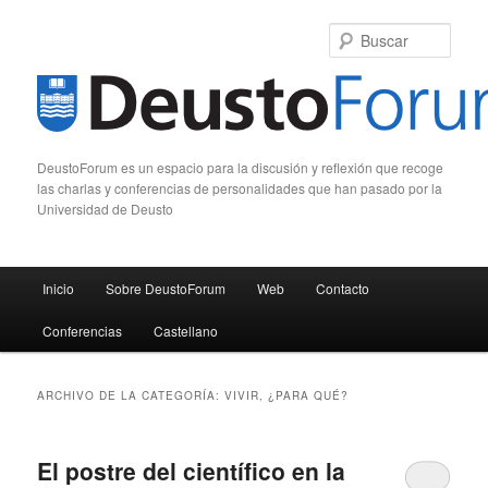
Busc
DeustoForum es un espacio para la discusión y reflexión que recoge
las charlas y conferencias de personalidades que han pasado por la
Universidad de Deusto
Menú principal
Inicio
Sobre DeustoForum
Web
Contacto
Ir al contenido principal
Ir al contenido secundario
Conferencias
Castellano
ARCHIVO DE LA CATEGORÍA:
VIVIR, ¿PARA QUÉ?
El postre del científico en la