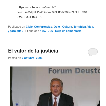
https://youtube.com/watch?
v=xjLmMdji5UI%26index%3D85%26list%3DPLC64
529FDA5D89AE5
Publicado en
Ciclo
,
Conferencias
,
Ocio - Cultura
,
Temática
,
Vivir,
¿para qué?
|
Etiquetado
1467
,
736
|
Deja un comentario
El valor de la justicia
Posted on
7 octubre, 2008