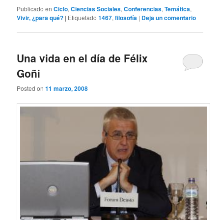
Publicado en
Ciclo
,
Ciencias Sociales
,
Conferencias
,
Temática
,
Vivir, ¿para qué?
|
Etiquetado
1467
,
filosofía
|
Deja un comentario
Una vida en el día de Félix
Goñi
Posted on
11 marzo, 2008