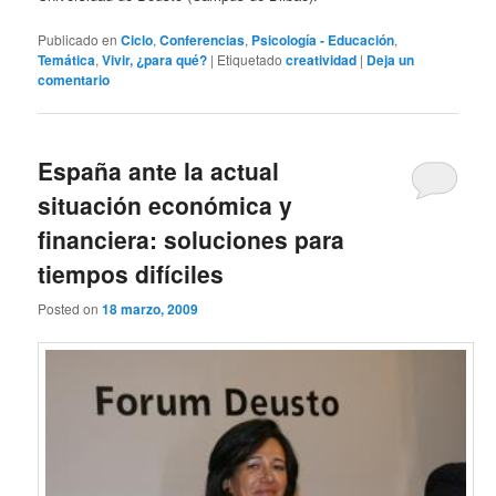
Publicado en
Ciclo
,
Conferencias
,
Psicología - Educación
,
Temática
,
Vivir, ¿para qué?
|
Etiquetado
creatividad
|
Deja un
comentario
España ante la actual
situación económica y
financiera: soluciones para
tiempos difíciles
Posted on
18 marzo, 2009