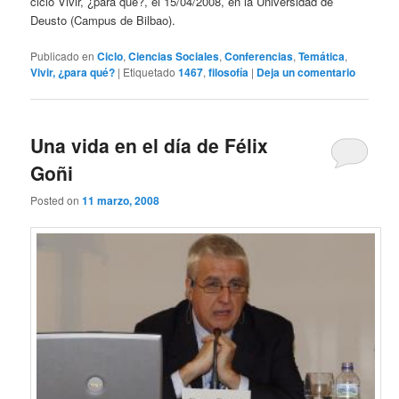
ciclo Vivir, ¿para qué?, el 15/04/2008, en la Universidad de
Deusto (Campus de Bilbao).
Publicado en
Ciclo
,
Ciencias Sociales
,
Conferencias
,
Temática
,
Vivir, ¿para qué?
|
Etiquetado
1467
,
filosofía
|
Deja un comentario
Una vida en el día de Félix
Goñi
Posted on
11 marzo, 2008