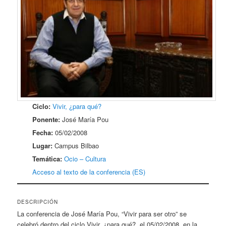
Ciclo:
Vivir, ¿para qué?
Ponente:
José María Pou
Fecha:
05/02/2008
Lugar:
Campus Bilbao
Temática:
Ocio – Cultura
Acceso al texto de la conferencia (ES)
DESCRIPCIÓN
La conferencia de José María Pou, “Vivir para ser otro” se
celebró dentro del ciclo Vivir, ¿para qué?, el 05/02/2008, en la