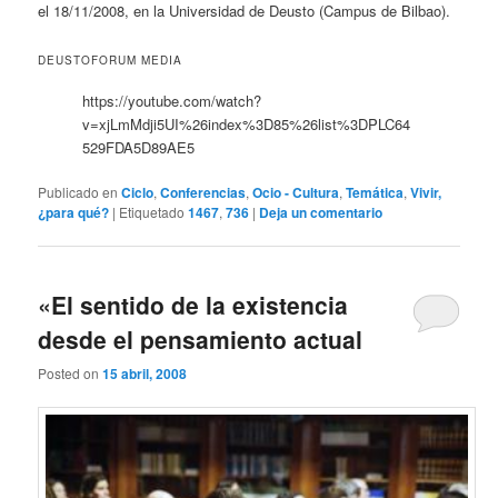
el 18/11/2008, en la Universidad de Deusto (Campus de Bilbao).
DEUSTOFORUM MEDIA
https://youtube.com/watch?
v=xjLmMdji5UI%26index%3D85%26list%3DPLC64
529FDA5D89AE5
Publicado en
Ciclo
,
Conferencias
,
Ocio - Cultura
,
Temática
,
Vivir,
¿para qué?
|
Etiquetado
1467
,
736
|
Deja un comentario
«El sentido de la existencia
desde el pensamiento actual
Posted on
15 abril, 2008