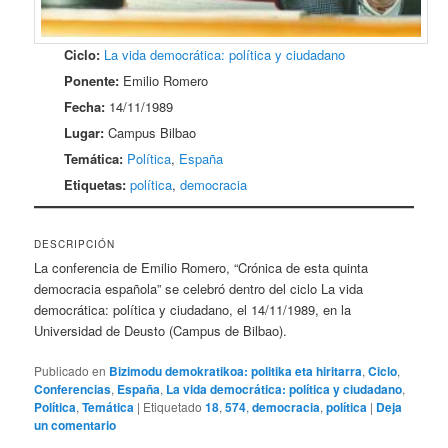
Ciclo:
La vida democrática: política y ciudadano
Ponente:
Emilio Romero
Fecha:
14/11/1989
Lugar:
Campus Bilbao
Temática:
Política
,
España
Etiquetas:
política
,
democracia
DESCRIPCIÓN
La conferencia de Emilio Romero, “Crónica de esta quinta
democracia española” se celebró dentro del ciclo La vida
democrática: política y ciudadano, el 14/11/1989, en la
Universidad de Deusto (Campus de Bilbao).
Publicado en
Bizimodu demokratikoa: politika eta hiritarra
,
Ciclo
,
Conferencias
,
España
,
La vida democrática: política y ciudadano
,
Política
,
Temática
|
Etiquetado
18
,
574
,
democracia
,
política
|
Deja
un comentario