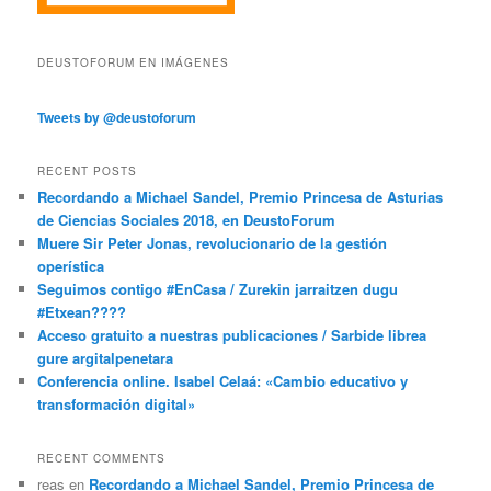
DEUSTOFORUM EN IMÁGENES
Tweets by @deustoforum
RECENT POSTS
Recordando a Michael Sandel, Premio Princesa de Asturias
de Ciencias Sociales 2018, en DeustoForum
Muere Sir Peter Jonas, revolucionario de la gestión
operística
Seguimos contigo #EnCasa / Zurekin jarraitzen dugu
#Etxean????
Acceso gratuito a nuestras publicaciones / Sarbide librea
gure argitalpenetara
Conferencia online. Isabel Celaá: «Cambio educativo y
transformación digital»
RECENT COMMENTS
reas
en
Recordando a Michael Sandel, Premio Princesa de