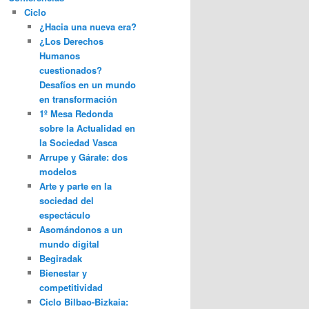
Ciclo
¿Hacia una nueva era?
¿Los Derechos
Humanos
cuestionados?
Desafíos en un mundo
en transformación
1º Mesa Redonda
sobre la Actualidad en
la Sociedad Vasca
Arrupe y Gárate: dos
modelos
Arte y parte en la
sociedad del
espectáculo
Asomándonos a un
mundo digital
Begiradak
Bienestar y
competitividad
Ciclo Bilbao-Bizkaia: