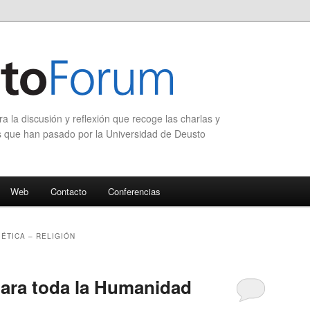
 la discusión y reflexión que recoge las charlas y
s que han pasado por la Universidad de Deusto
Web
Contacto
Conferencias
 ÉTICA – RELIGIÓN
ara toda la Humanidad