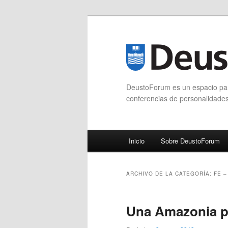
DeustoForum es un espacio para
conferencias de personalidade
Menú principal
Inicio
Sobre DeustoForum
Ir al contenido principal
Ir al contenido secundario
ARCHIVO DE LA CATEGORÍA:
FE –
Una Amazonia p