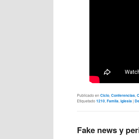
Publicado en
Ciclo
,
Conferencias
,
C
Etiquetado
1210
,
Famlia
,
iglesia
|
De
Fake news y per