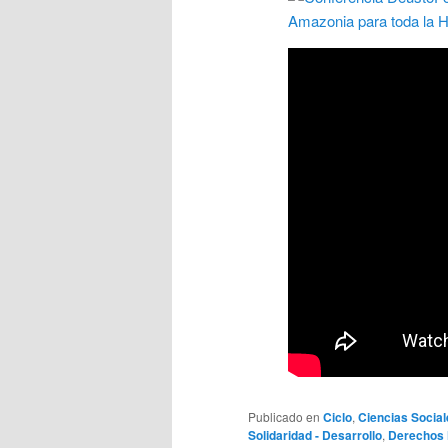
Publicado en
Ciclo
,
Ciencias Social
Solidaridad - Desarrollo
,
Derechos