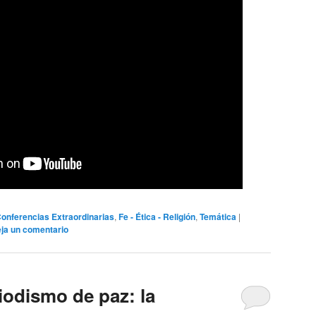
onferencias Extraordinarias
,
Fe - Ética - Religión
,
Temática
|
ja un comentario
iodismo de paz: la