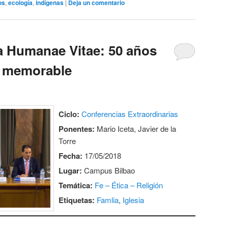
os
,
ecología
,
indígenas
|
Deja un comentario
la Humanae Vitae: 50 años
a memorable
Ciclo:
Conferencias Extraordinarias
Ponentes:
Mario Iceta, Javier de la
Torre
Fecha:
17/05/2018
Lugar:
Campus Bilbao
Temática:
Fe – Ética – Religión
Etiquetas:
Famlia
,
Iglesia