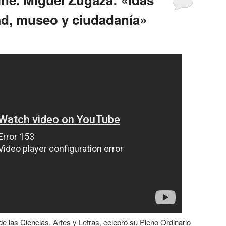
ad, museo y ciudadanía»
e las Ciencias, Artes y Letras, celebró su Pleno Ordinario