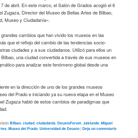
 7 de abril. En este marco, el Salón de Grados acogió el 6
uel Zugaza, Director del Museo de Bellas Artes de Bilbao,
dad, Museo y Ciudadanía».
os grandes cambios que han vivido los museos en las
s que el reflejo del cambio de las tendencias socio-
tras ciudades y a sus ciudadanos. Utilizó para ellos un
 a Bilbao, una ciudad convertida a través de sus museos en
gmático para analizar este fenómeno global desde una
iente en la dirección de uno de los grandes museos
seo del Prado e iniciando ya su nueva etapa en el Museo
guel Zugaza habló de estos cambios de paradigmas que
dad.
etado
Bilbao
,
ciudad
,
ciudadanía
,
DeustoForum
,
Jakiunde
,
Miguel
rtes
,
Museo del Prado
,
Universidad de Deusto
|
Deja un comentario