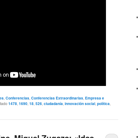
es
,
Conferencias
,
Conferencias Extraordinarias
,
Empresa e
etado
1478
,
1690
,
18
,
526
,
ciudadanía
,
innovación social
,
política
,
ine. Miguel Zugaza: «Idas