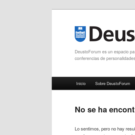
DeustoForum es un espacio para
conferencias de personalidade
Menú principal
Inicio
Sobre DeustoForum
Ir al contenido principal
Ir al contenido secundario
No se ha encon
Lo sentimos, pero no hay resul