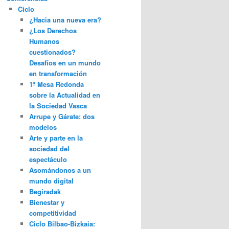
Ciclo
¿Hacia una nueva era?
¿Los Derechos
Humanos
cuestionados?
Desafíos en un mundo
en transformación
1º Mesa Redonda
sobre la Actualidad en
la Sociedad Vasca
Arrupe y Gárate: dos
modelos
Arte y parte en la
sociedad del
espectáculo
Asomándonos a un
mundo digital
Begiradak
Bienestar y
competitividad
Ciclo Bilbao-Bizkaia: