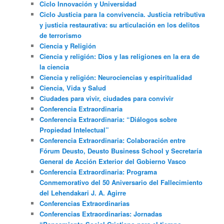
Ciclo Innovación y Universidad
Ciclo Justicia para la convivencia. Justicia retributiva
y justicia restaurativa: su articulación en los delitos
de terrorismo
Ciencia y Religión
Ciencia y religión: Dios y las religiones en la era de
la ciencia
Ciencia y religión: Neurociencias y espiritualidad
Ciencia, Vida y Salud
Ciudades para vivir, ciudades para convivir
Conferencia Extraordinaria
Conferencia Extraordinaria: “Diálogos sobre
Propiedad Intelectual”
Conferencia Extraordinaria: Colaboración entre
Fórum Deusto, Deusto Business School y Secretaría
General de Acción Exterior del Gobierno Vasco
Conferencia Extraordinaria: Programa
Conmemorativo del 50 Aniversario del Fallecimiento
del Lehendakari J. A. Agirre
Conferencias Extraordinarias
Conferencias Extraordinarias: Jornadas