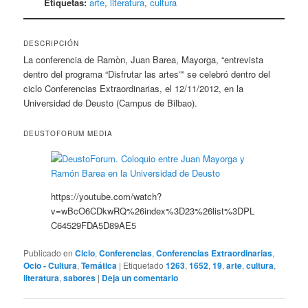
Etiquetas:
arte
,
literatura
,
cultura
DESCRIPCIÓN
La conferencia de Ramòn, Juan Barea, Mayorga, “entrevista
dentro del programa “Disfrutar las artes”” se celebró dentro del
ciclo Conferencias Extraordinarias, el 12/11/2012, en la
Universidad de Deusto (Campus de Bilbao).
DEUSTOFORUM MEDIA
https://youtube.com/watch?
v=wBcO6CDkwRQ%26index%3D23%26list%3DPL
C64529FDA5D89AE5
Publicado en
Ciclo
,
Conferencias
,
Conferencias Extraordinarias
,
Ocio - Cultura
,
Temática
|
Etiquetado
1263
,
1652
,
19
,
arte
,
cultura
,
literatura
,
sabores
|
Deja un comentario