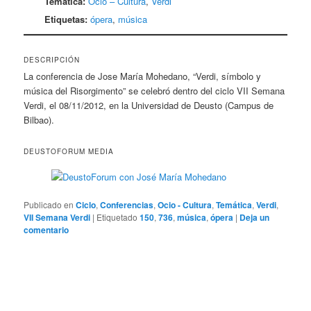
Temática:
Ocio – Cultura
,
Verdi
Etiquetas:
ópera
,
música
DESCRIPCIÓN
La conferencia de Jose María Mohedano, “Verdi, símbolo y
música del Risorgimento” se celebró dentro del ciclo VII Semana
Verdi, el 08/11/2012, en la Universidad de Deusto (Campus de
Bilbao).
DEUSTOFORUM MEDIA
Publicado en
Ciclo
,
Conferencias
,
Ocio - Cultura
,
Temática
,
Verdi
,
VII Semana Verdi
|
Etiquetado
150
,
736
,
música
,
ópera
|
Deja un
comentario